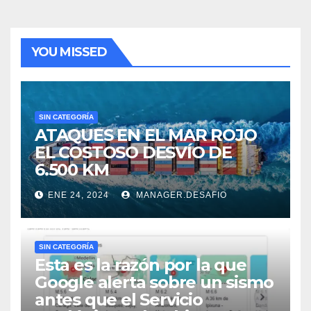
YOU MISSED
SIN CATEGORÍA
ATAQUES EN EL MAR ROJO
EL COSTOSO DESVÍO DE
6.500 KM
ENE 24, 2024
MANAGER.DESAFIO
SIN CATEGORÍA
Esta es la razón por la que
Google alerta sobre un sismo
antes que el Servicio