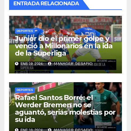
ENTRADA RELACIONADA
DEPORTES
Junior dio el primer golpe y
venció a Millonarios en la ida
de la Superliga
ENE 19, 2024
MANAGER.DESAFIO
DEPORTES
Rafael Santos Borré: el
Werder Bremen no se
aguantó, serias molestias por
su ida
ENE 18, 2024
MANAGER.DESAFIO