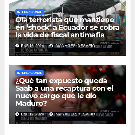
INTERNACIONAL
Ola terrorista que mantiene
en ‘shock’ a Ecuador se cobra
la vida de fiscal antimafia
ENE 18, 2024
MANAGER.DESAFIO
INTERNACIONAL
¿Qué tan expuesto queda
Saab a una recaptura con el
nuevo cargo que le dio
Maduro?
ENE 17, 2024
MANAGER.DESAFIO