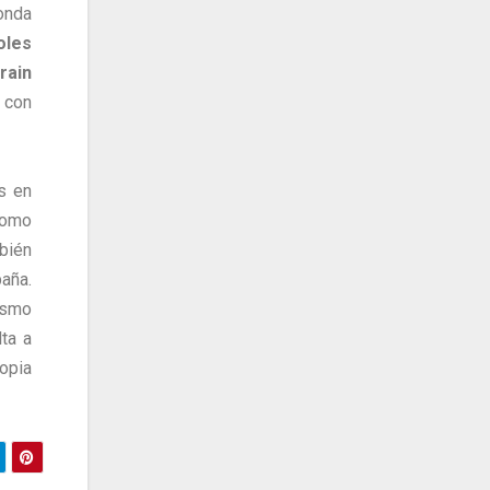
nda
oles
rain
 con
s en
como
bién
paña.
ismo
ta a
opia