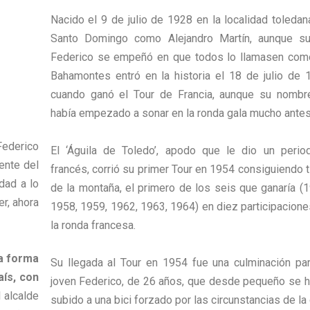
Nacido el 9 de julio de 1928 en la localidad toledan
Santo Domingo como Alejandro Martín, aunque su
Federico se empeñó en que todos lo llamasen como
Bahamontes entró en la historia el 18 de julio de 
cuando ganó el Tour de Francia, aunque su nombr
había empezado a sonar en la ronda gala mucho antes
Federico
El ‘Águila de Toledo’, apodo que le dio un period
ente del
francés, corrió su primer Tour en 1954 consiguiendo t
dad a lo
de la montaña, el primero de los seis que ganaría (1
er, ahora
1958, 1959, 1962, 1963, 1964) en diez participacione
la ronda francesa.
ia forma
Su llegada al Tour en 1954 fue una culminación par
aís, con
joven Federico, de 26 años, que desde pequeño se h
l alcalde
subido a una bici forzado por las circunstancias de la