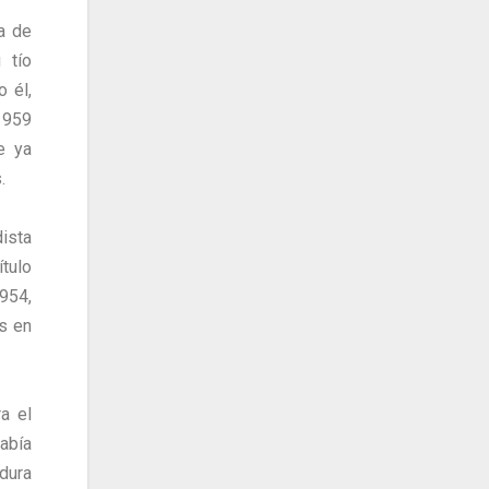
a de
 tío
 él,
1959
e ya
.
ista
ítulo
954,
s en
a el
abía
 dura