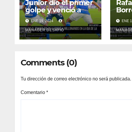
Junior dio el primer
Rafa
golpe y venció a
Borr
Millonarios en la ida
Bre
ENE 19, 2024
ENE 1
de la Superliga
agua
mole
MANAGER.DESAFIO
MANAGE
Comments (0)
Tu dirección de correo electrónico no será publicada.
Comentario
*