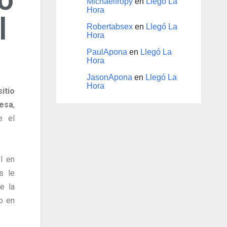
Michaelfropy
en
Llegó La
Hora
l
Robertabsex
en
Llegó La
Hora
PaulApona
en
Llegó La
Hora
JasonApona
en
Llegó La
Hora
itio
cesa
,
e el
l en
s le
e la
o en