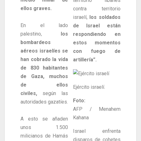
territorio libanés
ellos graves.
contra territorio
israelí,
los soldados
En el lado
de Israel están
palestino,
los
respondiendo en
bombardeos
estos momentos
aéreos israelíes se
con fuego de
han cobrado la vida
artillería”.
de 830 habitantes
de Gaza, muchos
de ellos
Ejército israelí.
civiles,
según las
Foto:
autoridades gazatíes.
AFP / Menahem
Kahana
A esto se añaden
unos 1.500
Israel enfrenta
milicianos de Hamás
disparos de cohetes