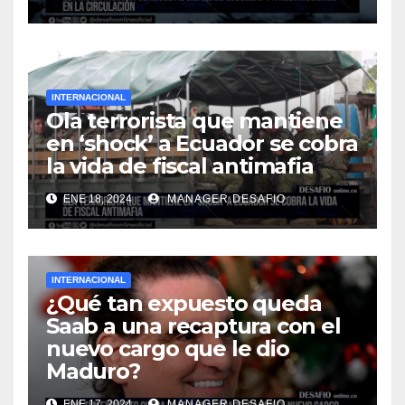
INTERNACIONAL
Ola terrorista que mantiene
en ‘shock’ a Ecuador se cobra
la vida de fiscal antimafia
ENE 18, 2024
MANAGER.DESAFIO
INTERNACIONAL
¿Qué tan expuesto queda
Saab a una recaptura con el
nuevo cargo que le dio
Maduro?
ENE 17, 2024
MANAGER.DESAFIO