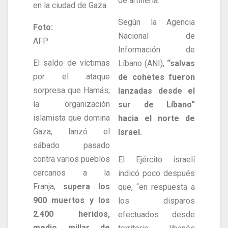
de artillería.
en la ciudad de Gaza.
Según la Agencia
Foto:
Nacional de
AFP
Información de
El saldo de víctimas
Líbano (ANI),
“salvas
por el ataque
de cohetes fueron
sorpresa que Hamás,
lanzadas desde el
la organización
sur de Líbano”
islamista que domina
hacia el norte de
Gaza, lanzó el
Israel.
sábado pasado
contra varios pueblos
El Ejército israelí
cercanos a la
indicó poco después
Franja,
supera los
que, “en respuesta a
900 muertos y los
los disparos
2.400 heridos,
efectuados desde
medio millar de