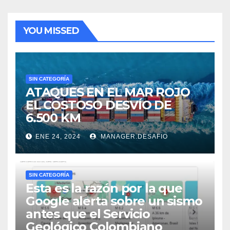
YOU MISSED
SIN CATEGORÍA
ATAQUES EN EL MAR ROJO
EL COSTOSO DESVÍO DE
6.500 KM
ENE 24, 2024
MANAGER.DESAFIO
SIN CATEGORÍA
Esta es la razón por la que
Google alerta sobre un sismo
antes que el Servicio
Geológico Colombiano