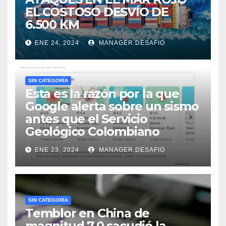
EL COSTOSO DESVÍO DE
6.500 KM
ENE 24, 2024
MANAGER.DESAFIO
SIN CATEGORÍA
Esta es la razón por la que
Google alerta sobre un sismo
antes que el Servicio
Geológico Colombiano
ENE 23, 2024
MANAGER.DESAFIO
SIN CATEGORÍA
Temblor en China de
magnitud 7,0 sacudió la