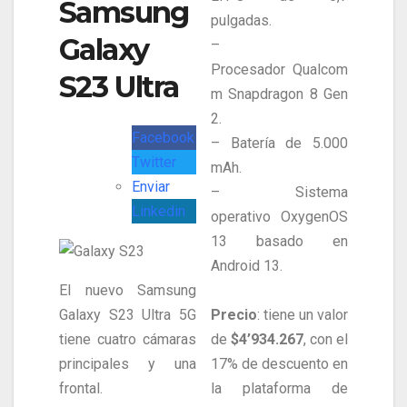
Samsung
pulgadas.
Galaxy
–
Procesador Qualcom
S23 Ultra
m Snapdragon 8 Gen
2.
Facebook
– Batería de 5.000
Twitter
mAh.
Enviar
– Sistema
Linkedin
operativo OxygenOS
13 basado en
Android 13.
El nuevo Samsung
Precio
: tiene un valor
Galaxy S23 Ultra 5G
de
$4’934.267
, con el
tiene cuatro cámaras
17% de descuento en
principales y una
la plataforma de
frontal.