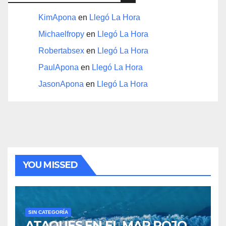
KimApona
en
Llegó La Hora
Michaelfropy
en
Llegó La Hora
Robertabsex
en
Llegó La Hora
PaulApona
en
Llegó La Hora
JasonApona
en
Llegó La Hora
YOU MISSED
SIN CATEGORÍA
ATAQUES EN EL MAR ROJO