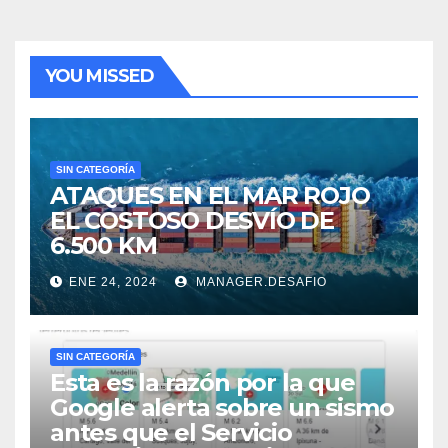
YOU MISSED
SIN CATEGORÍA
ATAQUES EN EL MAR ROJO
EL COSTOSO DESVÍO DE
6.500 KM
ENE 24, 2024
MANAGER.DESAFIO
SIN CATEGORÍA
Esta es la razón por la que
Google alerta sobre un sismo
antes que el Servicio