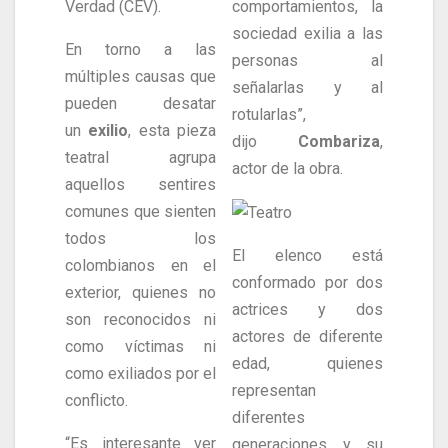
Verdad (CEV).
comportamientos, la
sociedad exilia a las
En torno a las
personas al
múltiples causas que
señalarlas y al
pueden desatar
rotularlas”,
un
exilio
, esta pieza
dijo
Combariza
,
teatral agrupa
actor de la obra.
aquellos sentires
comunes que sienten
todos los
El elenco está
colombianos en el
conformado por dos
exterior, quienes no
actrices y dos
son reconocidos ni
actores de diferente
como víctimas ni
edad, quienes
como exiliados por el
representan
conflicto.
diferentes
“Es interesante ver
generaciones y su