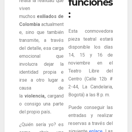
funciones
relata la realidad que
viven
:
muchos
exiliados de
Colombia
actualment
Esta conmovedora
e, sino que también
pieza teatral estará
transmite, a través
disponible los días
del detalle, esa carga
14, 15 y 16 de
emocional que
noviembre en el
involucra dejar la
Teatro Libre del
identidad propia e
Centro (Calle 12b #
irse a otro lugar a
2-44, La Candelaria,
causa de
Bogotá) a las 8 p. m.
la
violencia,
cargand
o consigo una parte
Puede conseguir las
del propio país
.
entradas y realizar
reservas a través del
¿Quién sería yo? es
siguiente
enlace
. Las