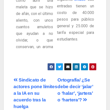
como abrir una
entradas tienen un
maleta que se hizo
costo de 40.000
de afán, con el último
pesos para público
aliento, con unos
general y 25.000 de
cuantos amuletos
tarifa especial para
que ayudan a no
estudiantes.
olvidar, o que
conservan, un aroma
Sindicato de
Ortografía/ ¿Se
actores pone límites
debe decir ‘jalar’
a la IA en su
o ‘halar’, ‘jartera’
acuerdo tras la
o ‘hartera’?
huelga