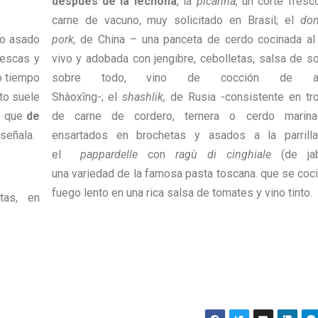
después de la lechona
, la
picanha,
un corte fresc
carne de vacuno, muy solicitado en Brasil; el
do
ro asado
pork,
de China – una panceta de cerdo cocinada al 
rescas y
vivo y adobada con jengibre, cebolletas, salsa de so
o tiempo
sobre todo, vino de cocción de ar
ato suele
Shàoxīng-; el
shashlik,
de Rusia -consistente en tr
a que
de
de carne de cordero, ternera o cerdo marina
, señala.
ensartados en brochetas y asados a la parrilla
el
pappardelle
con
ragù di cinghiale
(de jaba
una variedad de la famosa pasta toscana. que se coci
fuego lento en una rica salsa de tomates y vino tinto.
tas, en