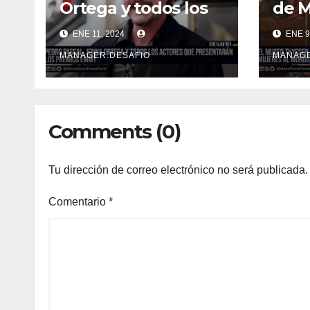
Ortega y todos los
de M
actores que
la c
ENE 11, 2024
ENE 9
presentarán los
las 
Premios Emmy
mund
MANAGER.DESAFIO
MANAGE
Comments (0)
Tu dirección de correo electrónico no será publicada.
Comentario
*