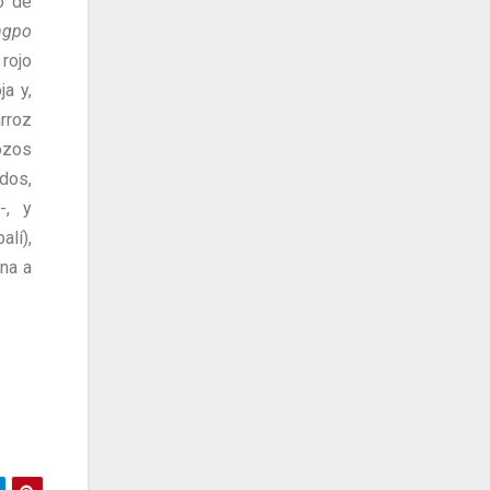
o de
ngpo
rojo
ja y,
roz
ozos
dos,
-, y
lí),
na a