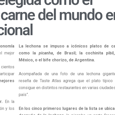
 carne del mundo e
cional
ronomía
La lechona se impuso a icónicos platos de c
l mejor
como la
picanha
, de Brasil; la cochinita pibil
México, o el bife chorizo, de Argentina.
 cientos
rticipar
Acompañada de una foto de una lechona gigante
 mejores
reseña de Taste Atlas agrega que el plato típico
consigue en distintos restaurantes en varias ciudade
país”.
r.
En la
ón y los
En los cinco primeros lugares de la lista se ubica