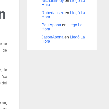
Michaelfropy
en
Llegó La
Hora
n
Robertabsex
en
Llegó La
Hora
PaulApona
en
Llegó La
Hora
JasonApona
en
Llegó La
Hora
arne
, de
, la
 “se
s del
ron,