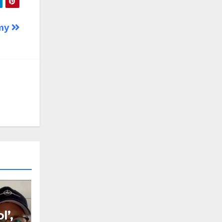
mmy
l’,