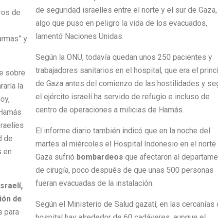
de seguridad israelíes entre el norte y el sur de Gaza,
ros de
algo que puso en peligro la vida de los evacuados,
lamentó Naciones Unidas.
armas” y
Según la ONU, todavía quedan unos 250 pacientes y
trabajadores sanitarios en el hospital, que era el princ
re sobre
de Gaza antes del comienzo de las hostilidades y se
aría la
el ejército israelí ha servido de refugio e incluso de
oy,
centro de operaciones a milicias de Hamás.
y Hamás
sraelíes
El informe diario también indicó que en la noche del
d de
martes al miércoles el Hospital Indonesio en el norte
s en
Gaza sufrió
bombardeos
que afectaron al departame
de cirugía, poco después de que unas 500 personas
fueran evacuadas de la instalación.
sraelí,
ión de
Según el Ministerio de Salud gazatí, en las cercanías 
s para
hospital hay alrededor de 60 cadáveres, aunque el