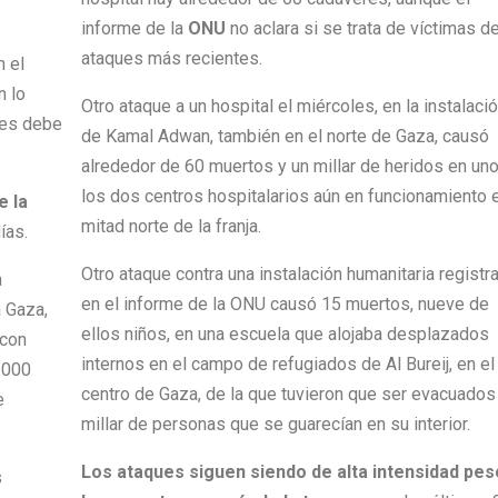
informe de la
ONU
no aclara si se trata de víctimas d
ataques más recientes.
n el
n lo
Otro ataque a un hospital el miércoles, en la instalaci
íes debe
de Kamal Adwan, también en el norte de Gaza, causó
alrededor de 60 muertos y un millar de heridos en un
los dos centros hospitalarios aún en funcionamiento e
e la
mitad norte de la franja.
ías.
Otro ataque contra una instalación humanitaria registr
a
en el informe de la ONU causó 15 muertos, nueve de
 Gaza,
ellos niños, en una escuela que alojaba desplazados
 con
internos en el campo de refugiados de Al Bureij, en el
.000
centro de Gaza, de la que tuvieron que ser evacuados
e
millar de personas que se guarecían en su interior.
Los ataques siguen siendo de alta intensidad pes
s