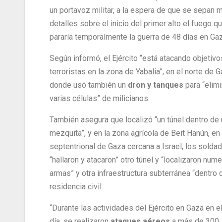
un portavoz militar, a la espera de que se sepan 
detalles sobre el inicio del primer alto el fuego q
pararía temporalmente la guerra de 48 días en Gaz
Según informó, el Ejército “está atacando objetivo
terroristas en la zona de Yabalia”, en el norte de G
donde usó también un
dron y tanques
para “elimi
varias células” de milicianos.
También asegura que localizó “un túnel dentro de
mezquita”, y en la zona agrícola de Beit Hanún, en 
septentrional de Gaza cercana a Israel, los solda
“hallaron y atacaron” otro túnel y “localizaron num
armas” y otra infraestructura subterránea “dentro 
residencia civil.
“Durante las actividades del Ejército en Gaza en e
día, se realizaron
ataques aéreos
a más de 300