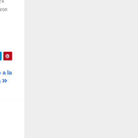
24
aron
 a la
s