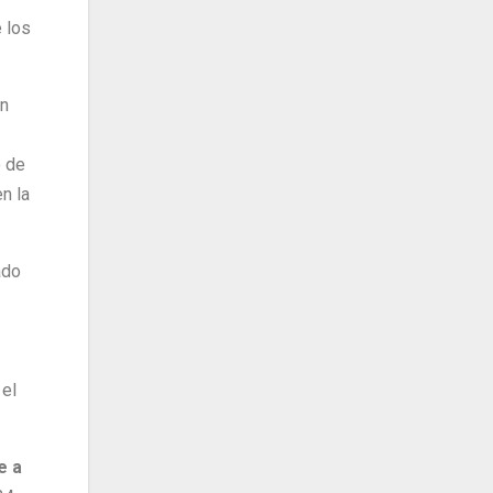
e los
ón
o de
n la
ado
 el
e a