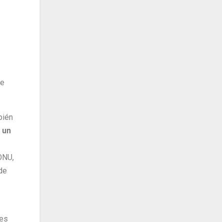
ue
bién
 un
ONU,
 de
les