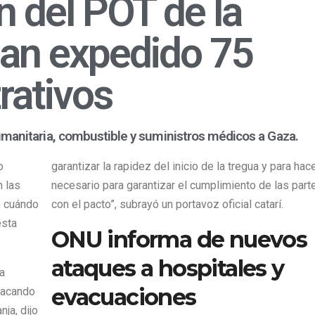
 del POT de la
han expedido 75
ativos​
umanitaria, combustible y suministros médicos a Gaza.
o
garantizar la rapidez del inicio de la tregua y para hace
 las
necesario para garantizar el cumplimiento de las part
e cuándo
con el pacto”, subrayó un portavoz oficial catarí.
esta
ONU informa de nuevos
ataques a hospitales y
 a
evacuaciones
atacando
nja, dijo