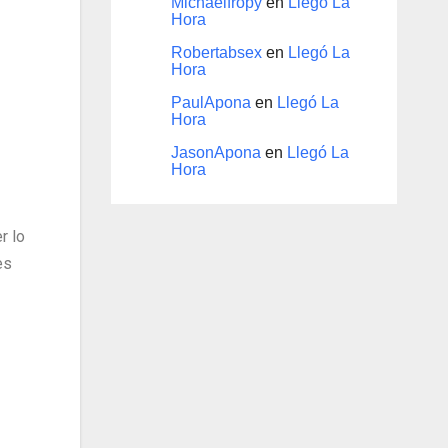
Michaelfropy
en
Llegó La
Hora
Robertabsex
en
Llegó La
Hora
PaulApona
en
Llegó La
Hora
JasonApona
en
Llegó La
Hora
r lo
es