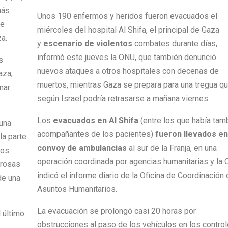
más
Unos 190 enfermos y heridos fueron evacuados el
ue
miércoles del hospital Al Shifa, el principal de Gaza
a.
y
escenario de violentos
combates durante días,
informó este jueves la ONU, que también denunció
s
nuevos ataques a otros hospitales con decenas de
aza,
muertos, mientras Gaza se prepara para una tregua q
nar
según Israel podría retrasarse a mañana viernes.
Los
evacuados en Al Shifa
(entre los que había tam
 una
acompañantes de los pacientes)
fueron llevados en
la parte
convoy de ambulancias
al sur de la Franja, en una
dos
operación coordinada por agencias humanitarias y la 
erosas
indicó el informe diario de la Oficina de Coordinación
de una
Asuntos Humanitarios.
La evacuación se prolongó casi 20 horas por
l último
obstrucciones al paso de los vehículos en los contro