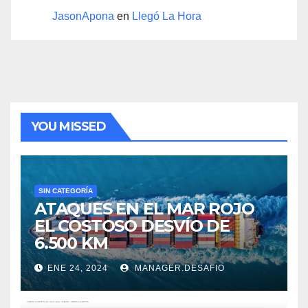
JasonApona
en
Llegó La Hora
YOU MISSED
SIN CATEGORÍA
ATAQUES EN EL MAR ROJO
EL COSTOSO DESVÍO DE
6.500 KM
ENE 24, 2024
MANAGER.DESAFIO