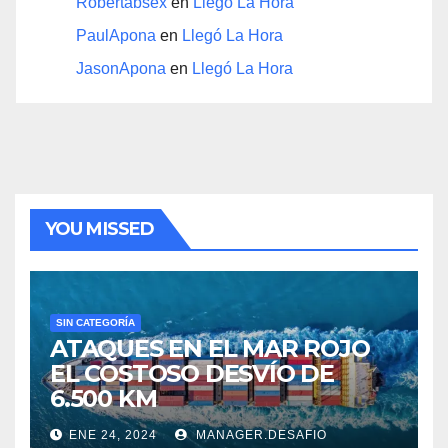
Robertabsex
en
Llegó La Hora
PaulApona
en
Llegó La Hora
JasonApona
en
Llegó La Hora
YOU MISSED
SIN CATEGORÍA
ATAQUES EN EL MAR ROJO
EL COSTOSO DESVÍO DE
6.500 KM
ENE 24, 2024
MANAGER.DESAFIO