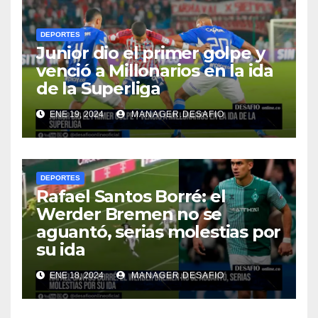
DEPORTES
Junior dio el primer golpe y
venció a Millonarios en la ida
de la Superliga
ENE 19, 2024
MANAGER.DESAFIO
DEPORTES
Rafael Santos Borré: el
Werder Bremen no se
aguantó, serias molestias por
su ida
ENE 18, 2024
MANAGER.DESAFIO