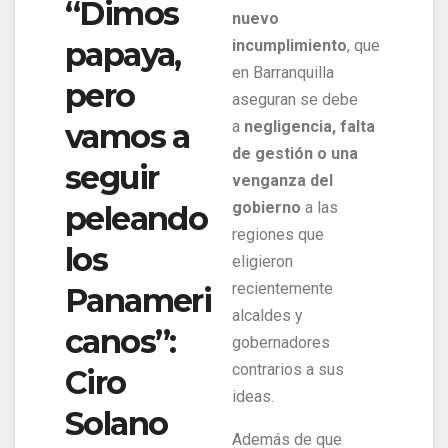
“Dimos
nuevo
papaya,
incumplimiento
, que
en Barranquilla
pero
aseguran se debe
vamos a
a
negligencia, falta
de gestión o una
seguir
venganza del
gobierno
a las
peleando
regiones que
los
eligieron
recientemente
Panameri
alcaldes y
canos”:
gobernadores
contrarios a sus
Ciro
ideas.
Solano
Además de que