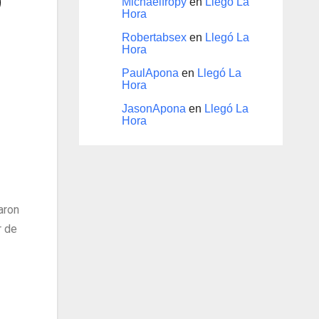
Michaelfropy
en
Llegó La
Hora
Robertabsex
en
Llegó La
Hora
PaulApona
en
Llegó La
Hora
JasonApona
en
Llegó La
Hora
aron
r de