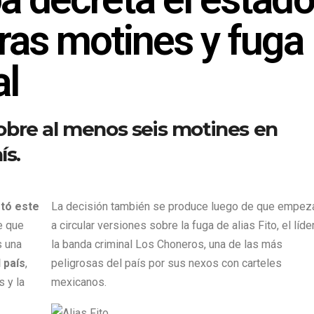
ras motines y fuga
al
obre al menos seis motines en
ís.
etó este
La decisión también se produce luego de que empez
e que
a circular versiones sobre la fuga de alias Fito, el líde
s una
la banda criminal Los Choneros, una de las más
 país
,
peligrosas del país por sus nexos con carteles
s y la
mexicanos.