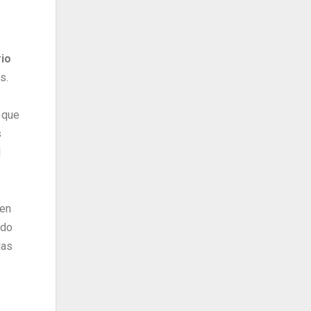
io
s.
X que
s
l
ien
ido
las