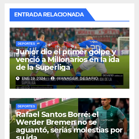
ENTRADA RELACIONADA
DEPORTES
Junior dio el primer golpe y
venció a Millonarios en la ida
de la Superliga
ENE 19, 2024
MANAGER.DESAFIO
DEPORTES
Rafael Santos Borré: el
Werder Bremen no se
aguantó, serias molestias por
su ida