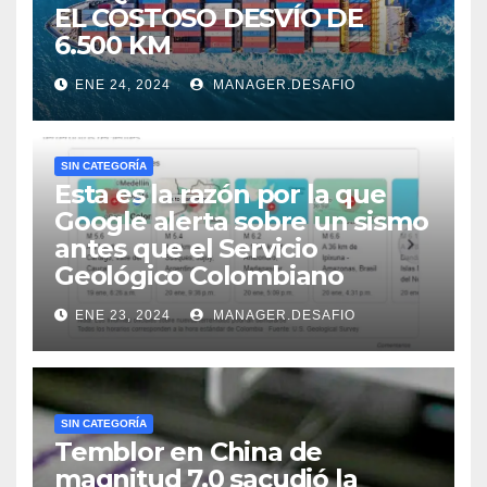
EL COSTOSO DESVÍO DE
6.500 KM
ENE 24, 2024
MANAGER.DESAFIO
SIN CATEGORÍA
Esta es la razón por la que
Google alerta sobre un sismo
antes que el Servicio
Geológico Colombiano
ENE 23, 2024
MANAGER.DESAFIO
SIN CATEGORÍA
Temblor en China de
magnitud 7,0 sacudió la