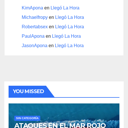
KimApona
en
Llegó La Hora
Michaelfropy
en
Llegó La Hora
Robertabsex
en
Llegó La Hora
PaulApona
en
Llegó La Hora
JasonApona
en
Llegó La Hora
YOU MISSED
SIN CATEGORÍA
ATAQUES EN EL MAR ROJO