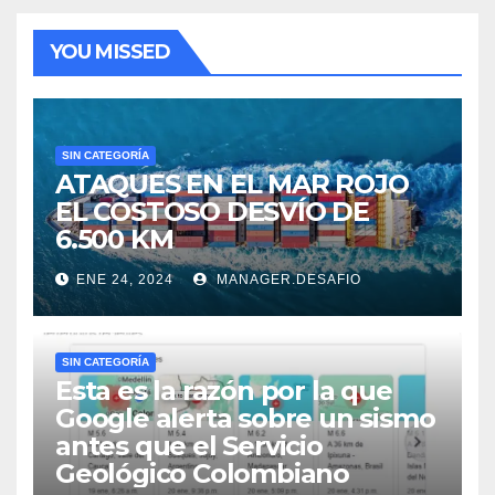
YOU MISSED
SIN CATEGORÍA
ATAQUES EN EL MAR ROJO
EL COSTOSO DESVÍO DE
6.500 KM
ENE 24, 2024
MANAGER.DESAFIO
SIN CATEGORÍA
Esta es la razón por la que
Google alerta sobre un sismo
antes que el Servicio
Geológico Colombiano