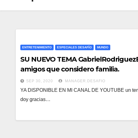
ENTRETENIMIENTO
ESPECIALES DESAFÍO
MUNDO
SU NUEVO TEMA GabrielRodriguezE
amigos que considero familia.
SEP 30, 2020
MANAGER.DESAFIO
YA DISPONIBLE EN MI CANAL DE YOUTUBE un tema mu
doy gracias…