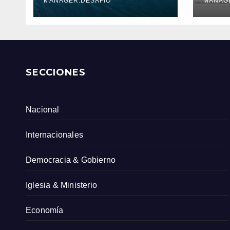
Serv
MANAGER.DESAFIO
MANAG
Col
SECCIONES
Nacional
Internacionales
Democracia & Gobierno
Iglesia & Ministerio
Economía