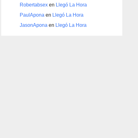
Robertabsex
en
Llegó La Hora
PaulApona
en
Llegó La Hora
JasonApona
en
Llegó La Hora