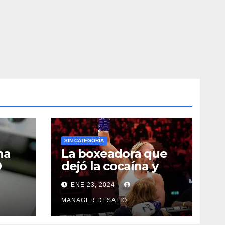
SIN CATEGORÍA
na
La boxeadora que
0
dejó la cocaína y
ncia
ahora quiere
ENE 23, 2024
triunfar en el ring​
MANAGER.DESAFIO