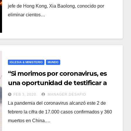
jefe de Hong Kong, Xia Baolong, conocido por
eliminar cientos…
IGLESIA & MINISTERIO
MUNDO
“Si morimos por coronavirus, es
una oportunidad de testificar a
Cristo”, pastor chino desde
FEB 3, 2020
MANAGER.DESAFIO
epicentro de la enfermedad
La pandemia del coronavirus alcanzó este 2 de
febrero la cifra de 17.000 casos confirmados y 360
muertos en China.…