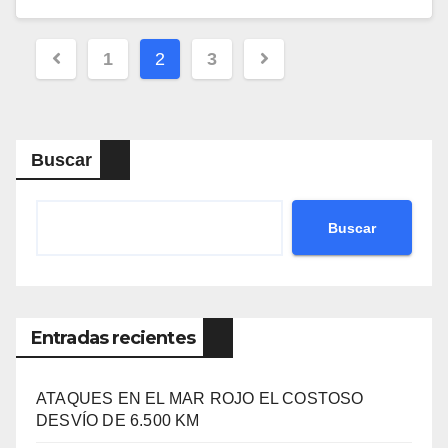
Navegación
1
2
3
de
entradas
Buscar
Buscar
Entradas recientes
ATAQUES EN EL MAR ROJO EL COSTOSO
DESVÍO DE 6.500 KM