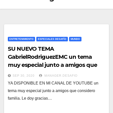
ENTRETENIMIENTO
ESPECIALES DESAFÍO
MUNDO
SU NUEVO TEMA
GabrielRodriguezEMC un tema
muy especial junto a amigos que
considero familia.
SEP 30, 2020
MANAGER.DESAFIO
YA DISPONIBLE EN MI CANAL DE YOUTUBE un
tema muy especial junto a amigos que considero
familia. Le doy gracias…