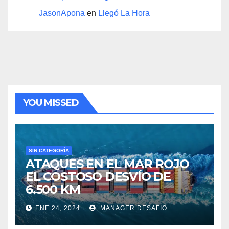
JasonApona
en
Llegó La Hora
YOU MISSED
SIN CATEGORÍA
ATAQUES EN EL MAR ROJO
EL COSTOSO DESVÍO DE
6.500 KM
ENE 24, 2024
MANAGER.DESAFIO