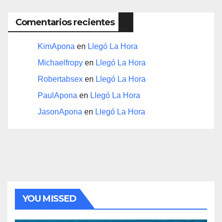
Comentarios recientes
KimApona
en
Llegó La Hora
Michaelfropy
en
Llegó La Hora
Robertabsex
en
Llegó La Hora
PaulApona
en
Llegó La Hora
JasonApona
en
Llegó La Hora
YOU MISSED