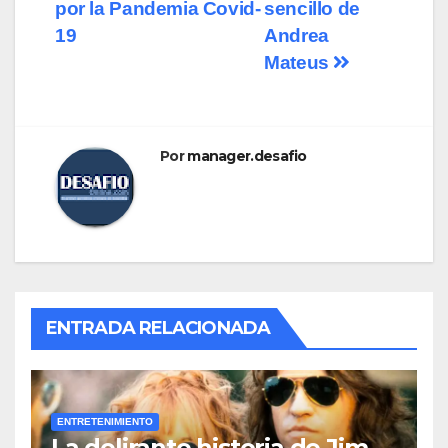
entradas
por la Pandemia Covid-
sencillo de
19
Andrea
Mateus
Por
manager.desafio
ENTRADA RELACIONADA
ENTRETENIMIENTO
La delirante historia de Jim