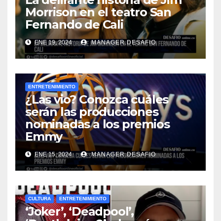
Morrison en el teatro San
Fernando de Cali
ENE 19, 2024
MANAGER.DESAFIO
ENTRETENIMIENTO
¿Las vio? Conozca cuáles
serán las producciones
nominadas a los premios
Emmy
ENE 15, 2024
MANAGER.DESAFIO
CULTURA
ENTRETENIMIENTO
‘Joker’, ‘Deadpool’,