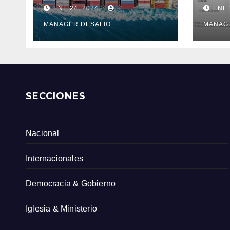
COSTOSO DESVÍO
sobr
ENE 24, 2024
ENE 
DE 6.500 KM
ante
Serv
MANAGER.DESAFIO
MANAG
Col
SECCIONES
Nacional
Internacionales
Democracia & Gobierno
Iglesia & Ministerio