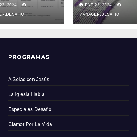
e un sismo
sacudió la provi
23, 2024
ENE 23, 2024
s que el
de Xinjiang
icio Geológico
ER.DESAFIO
MANAGER.DESAFIO
ombiano
PROGRAMAS
A Solas con Jesús
La Iglesia Habla
Especiales Desafio
Clamor Por La Vida