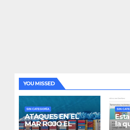
YOU MISSED
SIN CATEGORÍA
SIN CAT
ATAQUES EN EL
Esta
MAR ROJO EL
la q