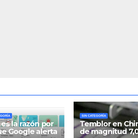
EGORÍA
SIN CATEGORÍA
 es la razón por
Temblor en Chi
ue Google alerta
de magnitud 7,