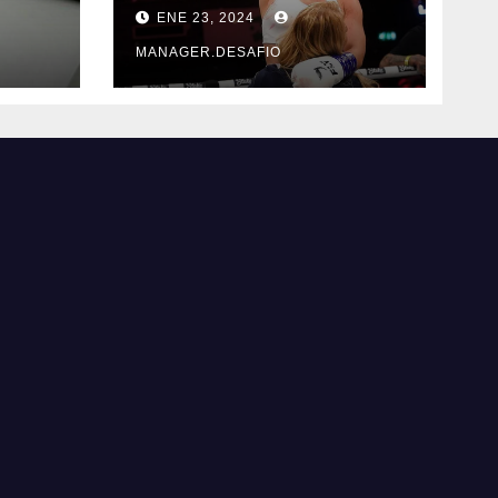
ncia
ahora quiere
ENE 23, 2024
triunfar en el ring​
MANAGER.DESAFIO