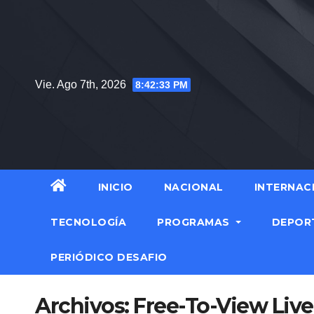
Saltar
al
contenido
Vie. Ago 7th, 2026
8:42:34 PM
INICIO
NACIONAL
INTERNAC
TECNOLOGÍA
PROGRAMAS
DEPOR
PERIÓDICO DESAFIO
Archivos:
Free-To-View Liv