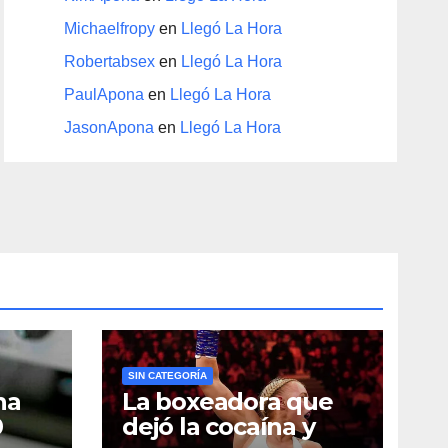
Michaelfropy
en
Llegó La Hora
Robertabsex
en
Llegó La Hora
PaulApona
en
Llegó La Hora
JasonApona
en
Llegó La Hora
SIN CATEGORÍA
na
La boxeadora que
0
dejó la cocaína y