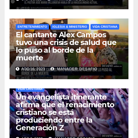
ENTRETENIMIENTO
IGLESIA & MINISTERIO
VIDA CRISTIANA
El cantante Alex Campos
tuvo una crisis de salud que
lo puso al borde de la
muerte
AGO 16, 2023
MANAGER.DESAFIO
VIDA CRISTIANA
Un evangelista itinerante
afirma que el renacimiento
cristiano se está
produciendo entre la
Generación Z