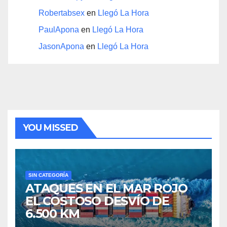
Robertabsex
en
Llegó La Hora
PaulApona
en
Llegó La Hora
JasonApona
en
Llegó La Hora
YOU MISSED
SIN CATEGORÍA
ATAQUES EN EL MAR ROJO
EL COSTOSO DESVÍO DE
6.500 KM