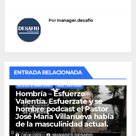
Por
manager.desafio
ENTRADA RELACIONADA
IGLESIA & MINISTERIO
VIDA CRISTIANA
Hombría – Esfuerzo –
Valentía. Esfuerzate y se
hombre podcast el Pastor
José Maria Villanueva habla
de la masculinidad actual.
DIC 4, 2023
MANAGER.DESAFIO