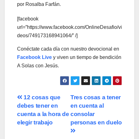
por Rosalba Farfán.
[facebook
url=”https://www.facebook.com/OnlineDesafio/vi
deos/749173168941064/” /]
Conéctate cada día con nuestro devocional en
Facebook Live
y viven un tiempo de bendición
A Solas con Jesús.
Navegación
12 cosas que
Tres cosas a tener
debes tener en
en cuenta al
de
cuenta a la hora de
consolar
entradas
elegir trabajo
personas en duelo