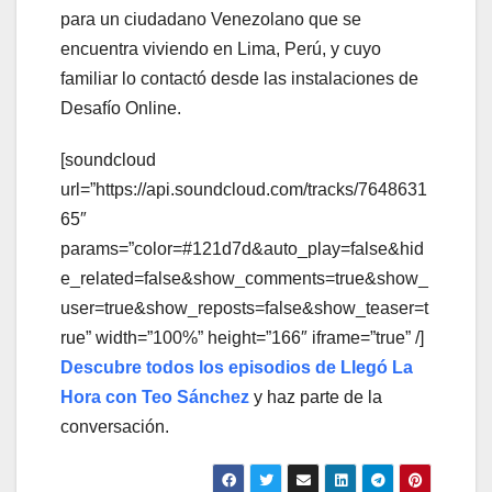
para un ciudadano Venezolano que se
encuentra viviendo en Lima, Perú, y cuyo
familiar lo contactó desde las instalaciones de
Desafío Online.
[soundcloud
url=”https://api.soundcloud.com/tracks/7648631
65″
params=”color=#121d7d&auto_play=false&hid
e_related=false&show_comments=true&show_
user=true&show_reposts=false&show_teaser=t
rue” width=”100%” height=”166″ iframe=”true” /]
Descubre todos los episodios de Llegó La
Hora con Teo Sánchez
y haz parte de la
conversación.