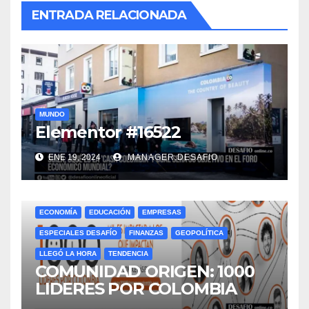
ENTRADA RELACIONADA
MUNDO
Elementor #16522
ENE 19, 2024
MANAGER.DESAFIO
ECONOMÍA
EDUCACIÓN
EMPRESAS
ESPECIALES DESAFÍO
FINANZAS
GEOPOLÍTICA
LLEGÓ LA HORA
TENDENCIA
COMUNIDAD ORIGEN: 1000
LIDERES POR COLOMBIA