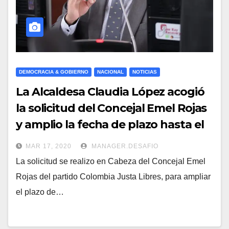
DEMOCRACIA & GOBIERNO
NACIONAL
NOTICIAS
La Alcaldesa Claudia López acogió
la solicitud del Concejal Emel Rojas
y amplio la fecha de plazo hasta el
4 de Junio para el pago Predial
MAR 17, 2020
MANAGER.DESAFIO
La solicitud se realizo en Cabeza del Concejal Emel
Rojas del partido Colombia Justa Libres, para ampliar
el plazo de…