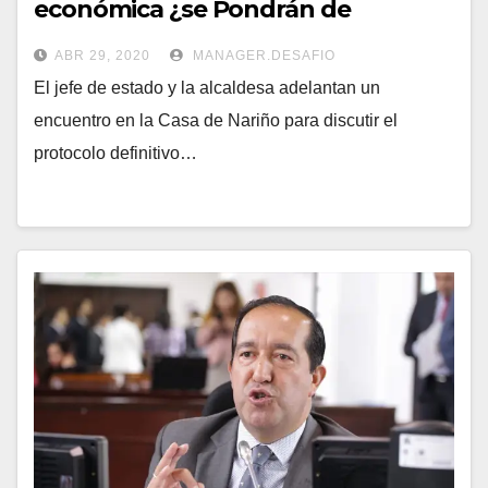
económica ¿se Pondrán de
acuerdo?
ABR 29, 2020
MANAGER.DESAFIO
El jefe de estado y la alcaldesa adelantan un
encuentro en la Casa de Nariño para discutir el
protocolo definitivo…