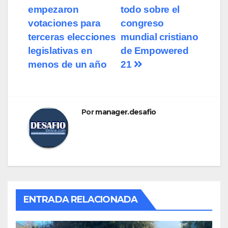
empezaron
todo sobre el
de
votaciones para
congreso
entradas
terceras elecciones
mundial cristiano
legislativas en
de Empowered
menos de un año
21
Por
manager.desafio
ENTRADA RELACIONADA