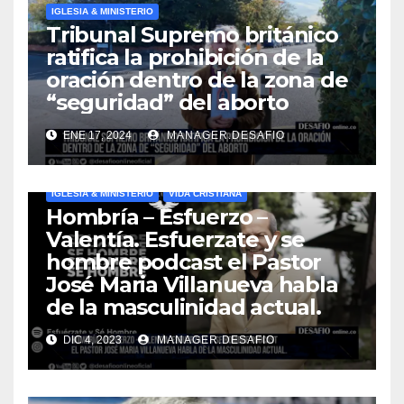
IGLESIA & MINISTERIO
Tribunal Supremo británico
ratifica la prohibición de la
oración dentro de la zona de
“seguridad” del aborto
ENE 17, 2024
MANAGER.DESAFIO
IGLESIA & MINISTERIO
VIDA CRISTIANA
Hombría – Esfuerzo –
Valentía. Esfuerzate y se
hombre podcast el Pastor
José Maria Villanueva habla
de la masculinidad actual.
DIC 4, 2023
MANAGER.DESAFIO