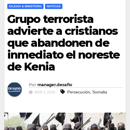
IGLESIA & MINISTERIO
NOTICIAS
Grupo terrorista
advierte a cristianos
que abandonen de
inmediato el noreste
de Kenia
Por
manager.desafio
,
Persecución
Somalia
MAR 2, 2020