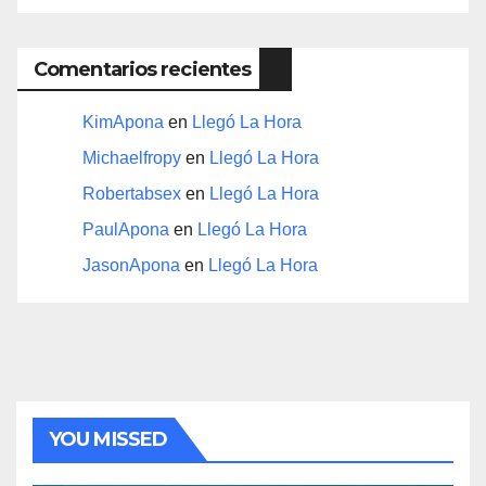
Comentarios recientes
KimApona
en
Llegó La Hora
Michaelfropy
en
Llegó La Hora
Robertabsex
en
Llegó La Hora
PaulApona
en
Llegó La Hora
JasonApona
en
Llegó La Hora
YOU MISSED