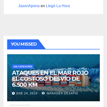
JasonApona
en
Llegó La Hora
YOU MISSED
SIN CATEGORÍA
ATAQUES EN EL MAR ROJO
EL COSTOSO DESVÍO DE
6.500 KM
ENE 24, 2024
MANAGER.DESAFIO