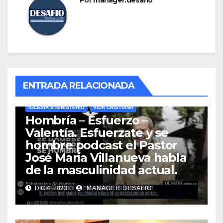
Por
manager.desafio
ENTRADA RELACIONADA
IGLESIA & MINISTERIO
VIDA CRISTIANA
Hombría – Esfuerzo –
Valentía. Esfuerzate y se
hombre podcast el Pastor
José Maria Villanueva habla
de la masculinidad actual.
DIC 4, 2023
MANAGER.DESAFIO