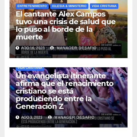
ENTRETENIMIENTO
IGLESIA & MINISTERIO
VIDA CRISTIANA
El cantante Alex Campos
tuvo una crisis de salud que
lo puso al borde de la
muerte
AGO 16, 2023
MANAGER.DESAFIO
VIDA CRISTIANA
Un evangelista itinerante
afirma que el renacimiento
cristiano se está
produciendo entre la
Generación Z
AGO 3, 2023
MANAGER.DESAFIO