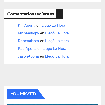
Comentarios recientes
KimApona
en
Llegó La Hora
Michaelfropy
en
Llegó La Hora
Robertabsex
en
Llegó La Hora
PaulApona
en
Llegó La Hora
JasonApona
en
Llegó La Hora
YOU MISSED