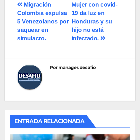
Navegación
Migración
Mujer con covid-
Colombia expulsa
19 da luz en
de
5 Venezolanos por
Honduras y su
entradas
saquear en
hijo no está
simulacro.
infectado.
Por
manager.desafio
ENTRADA RELACIONADA