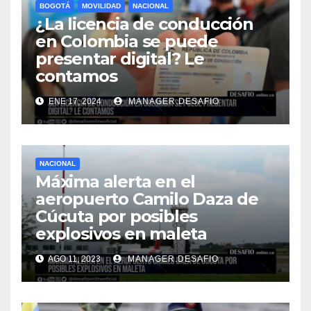
BOGOTÁ
MOVILIDAD
NACIONAL
¿La licencia de conducción
en Colombia se puede
presentar digital? Le
contamos
ENE 17, 2024
MANAGER.DESAFIO
NACIONAL
Máxima alerta en el
aeropuerto Camilo Daza de
Cúcuta por posibles
explosivos en maleta
AGO 11, 2023
MANAGER.DESAFIO