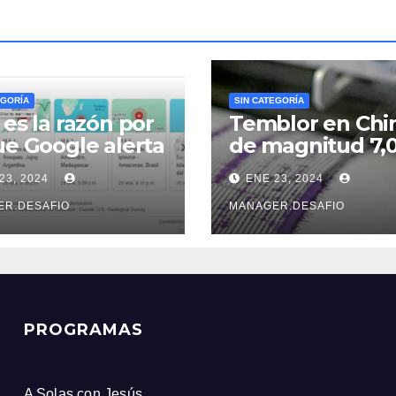
EGORÍA
SIN CATEGORÍA
 es la razón por
Temblor en Chi
ue Google alerta
de magnitud 7,
e un sismo
sacudió la provi
23, 2024
ENE 23, 2024
s que el
de Xinjiang
icio Geológico
ER.DESAFIO
MANAGER.DESAFIO
ombiano
PROGRAMAS
A Solas con Jesús