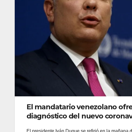
El mandatario venezolano ofre
diagnóstico del nuevo coronav
El presidente Iván Duque se refirió en la mañana 