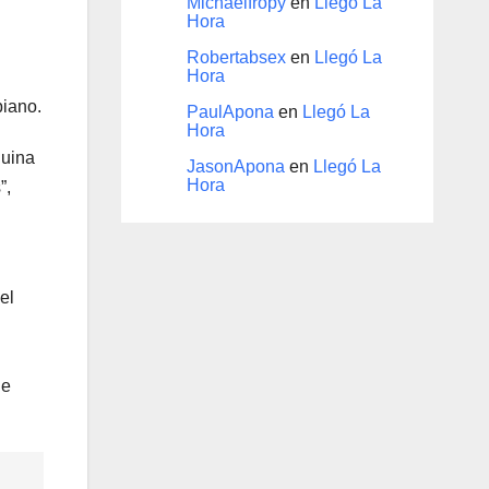
Michaelfropy
en
Llegó La
Hora
Robertabsex
en
Llegó La
Hora
biano.
PaulApona
en
Llegó La
Hora
quina
JasonApona
en
Llegó La
Hora
”,
el
ue