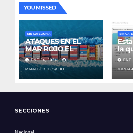
YOU MISSED
SIN CATEGORÍA
SIN CAT
ATAQUES EN EL
Esta
MAR ROJO EL
la q
COSTOSO DESVÍO
sobr
ENE 24, 2024
ENE 
DE 6.500 KM
ante
Serv
MANAGER.DESAFIO
MANAG
Col
SECCIONES
Nacional