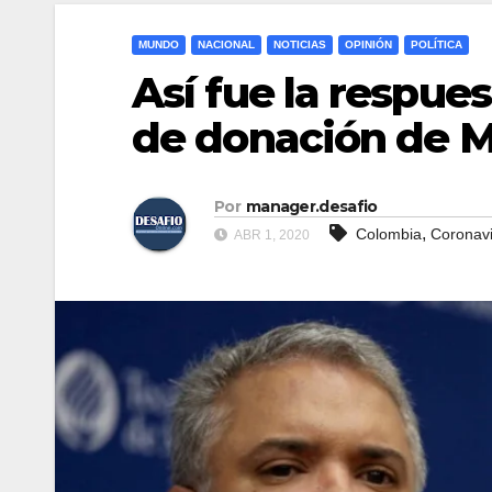
MUNDO
NACIONAL
NOTICIAS
OPINIÓN
POLÍTICA
Así fue la respue
de donación de 
Por
manager.desafio
,
Colombia
Coronavi
ABR 1, 2020