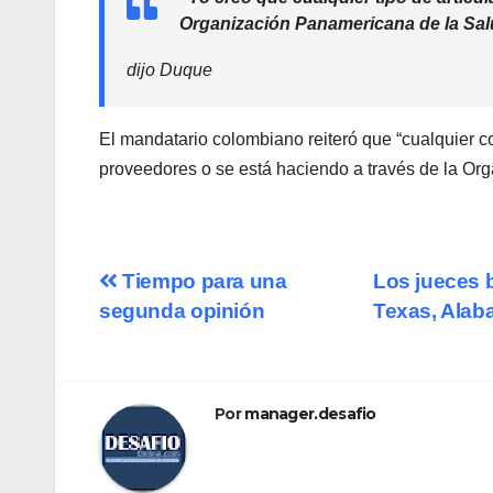
Organización Panamericana de la Salu
dijo Duque
El mandatario colombiano reiteró que “cualquier 
proveedores o se está haciendo a través de la Or
Navegación
Tiempo para una
Los jueces 
segunda opinión
Texas, Alab
de
entradas
Por
manager.desafio