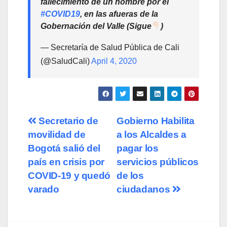
fallecimiento de un hombre por el
#COVID19
, en las afueras de la
Gobernación del Valle (Sigue
)
— Secretaría de Salud Pública de Cali
(@SaludCali)
April 4, 2020
Navegación
Secretario de
Gobierno Habilita
movilidad de
a los Alcaldes a
de
Bogotá salió del
pagar los
entradas
país en crisis por
servicios públicos
COVID-19 y quedó
de los
varado
ciudadanos