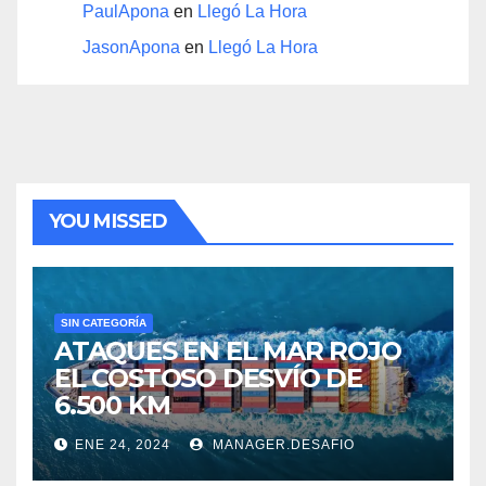
PaulApona
en
Llegó La Hora
JasonApona
en
Llegó La Hora
YOU MISSED
SIN CATEGORÍA
ATAQUES EN EL MAR ROJO
EL COSTOSO DESVÍO DE
6.500 KM
ENE 24, 2024
MANAGER.DESAFIO