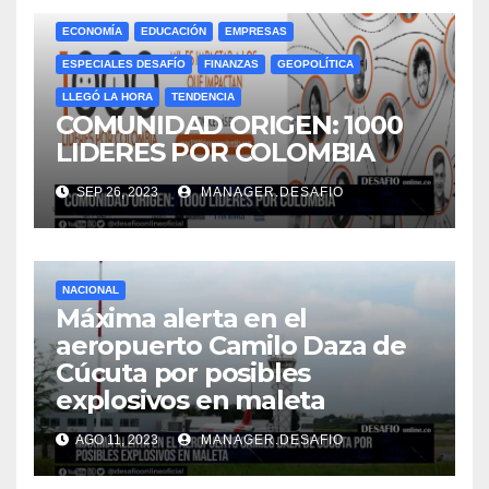
ECONOMÍA
EDUCACIÓN
EMPRESAS
ESPECIALES DESAFÍO
FINANZAS
GEOPOLÍTICA
LLEGÓ LA HORA
TENDENCIA
COMUNIDAD ORIGEN: 1000
LIDERES POR COLOMBIA
SEP 26, 2023
MANAGER.DESAFIO
NACIONAL
Máxima alerta en el
aeropuerto Camilo Daza de
Cúcuta por posibles
explosivos en maleta
AGO 11, 2023
MANAGER.DESAFIO