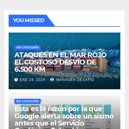
YOU MISSED
SIN CATEGORÍA
ATAQUES EN EL MAR ROJO
EL COSTOSO DESVÍO DE
6.500 KM
ENE 24, 2024
MANAGER.DESAFIO
SIN CATEGORÍA
Esta es la razón por la que
Google alerta sobre un sismo
antes que el Servicio