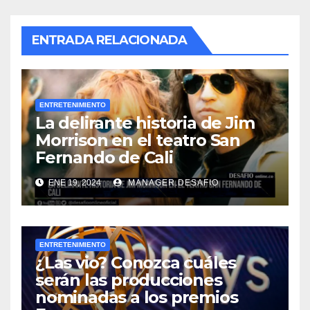
ENTRADA RELACIONADA
ENTRETENIMIENTO
La delirante historia de Jim
Morrison en el teatro San
Fernando de Cali
ENE 19, 2024
MANAGER.DESAFIO
ENTRETENIMIENTO
¿Las vio? Conozca cuáles
serán las producciones
nominadas a los premios