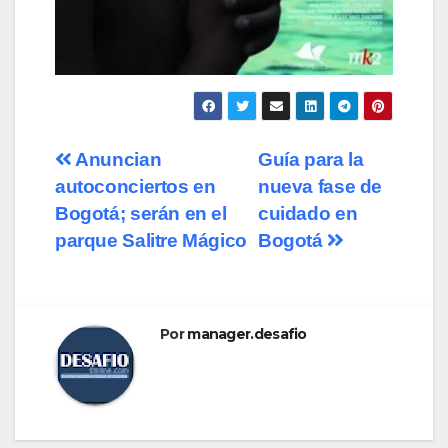
Navegación
Anuncian
Guía para la
autoconciertos en
nueva fase de
de
Bogotá; serán en el
cuidado en
entradas
parque Salitre Mágico
Bogotá
Por
manager.desafio