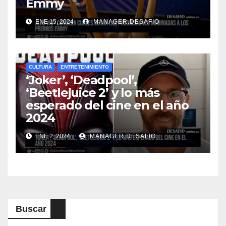
Emmy
ENE 15, 2024
MANAGER.DESAFIO
CULTURA
ENTRETENIMIENTO
‘Joker’, ‘Deadpool’,
‘Beetlejuice 2’ y lo más
esperado del cine en el año
2024
ENE 2, 2024
MANAGER.DESAFIO
Buscar