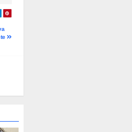
va
nte