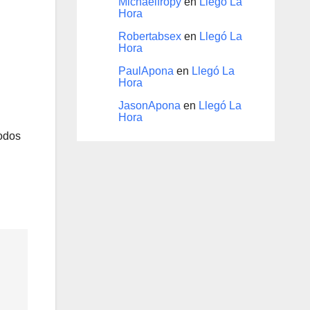
Michaelfropy
en
Llegó La
Hora
Robertabsex
en
Llegó La
Hora
PaulApona
en
Llegó La
Hora
JasonApona
en
Llegó La
Hora
todos