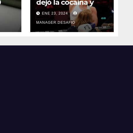
0
dejó la cocaína y
ncia
ahora quiere
ENE 23, 2024
triunfar en el ring​
MANAGER.DESAFIO