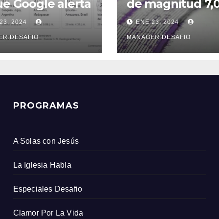
ue Google alerta
de magnitud 7,
e un sismo
sacudió la provi
23, 2024
ENE 23, 2024
s que el
de Xinjiang
icio Geológico
ER.DESAFIO
MANAGER.DESAFIO
ombiano
PROGRAMAS
A Solas con Jesús
La Iglesia Habla
Especiales Desafio
Clamor Por La Vida