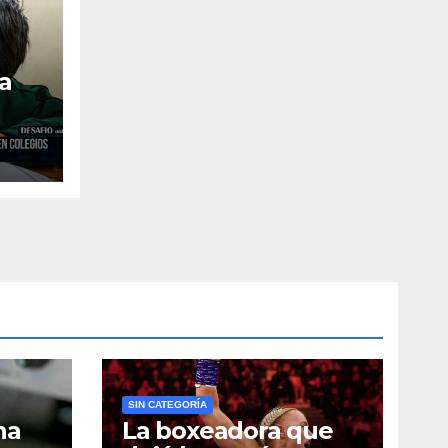
ja
s
SIN CATEGORÍA
na
La boxeadora que