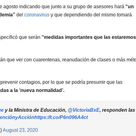
e agosto indicando que junto a su grupo de asesores hará
“un
ndemia”
del
coronavirus
y que dependiendo del mismo tomará
specificó que serán
“medidas importantes que las estaremos
drán que ver con cuarentenas, reanudación de clases o más mé
prevenir contagios, por lo que se podría presumir que las
das a la ‘nueva normalidad’.
ue
y la Ministra de Educación,
@VictoriaBxE
, responden las
enciónyAcción
https://t.co/P6n096A4ct
a)
August 23, 2020