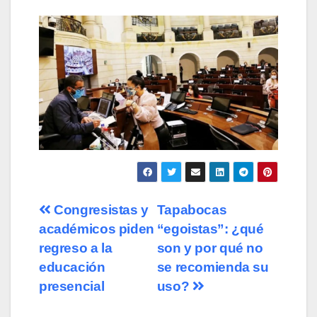
Navegación
Congresistas y
Tapabocas
académicos piden
“egoistas”: ¿qué
de
regreso a la
son y por qué no
entradas
educación
se recomienda su
presencial
uso?