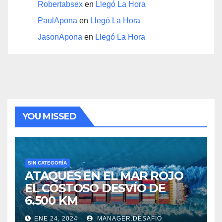
Robertabsex
en
Llegó La Hora
PaulApona
en
Llegó La Hora
JasonApona
en
Llegó La Hora
YOU MISSED
SIN CATEGORÍA
ATAQUES EN EL MAR ROJO
EL COSTOSO DESVÍO DE
6.500 KM
ENE 24, 2024
MANAGER.DESAFIO