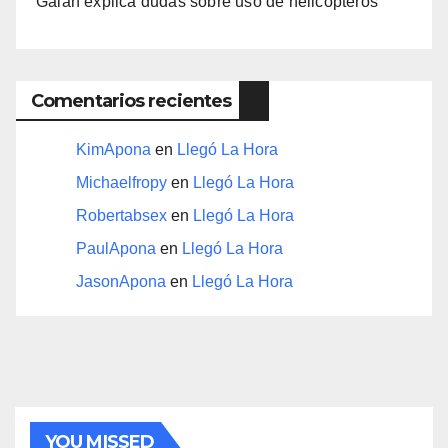
Galán explica dudas sobre uso de helicópteros
Comentarios recientes
KimApona
en
Llegó La Hora
Michaelfropy
en
Llegó La Hora
Robertabsex
en
Llegó La Hora
PaulApona
en
Llegó La Hora
JasonApona
en
Llegó La Hora
YOU MISSED