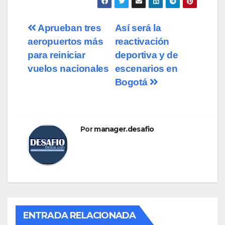
Navegación
Aprueban tres
Así será la
aeropuertos más
reactivación
de
para reiniciar
deportiva y de
entradas
vuelos nacionales
escenarios en
Bogotá
Por
manager.desafio
ENTRADA RELACIONADA