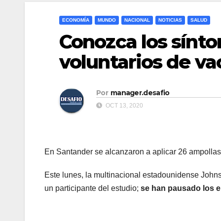
ECONOMÍA
MUNDO
NACIONAL
NOTICIAS
SALUD
Conozca los sínto
voluntarios de va
Por
manager.desafio
OCT 13, 2020
En Santander se alcanzaron a aplicar 26 ampollas
Este lunes, la multinacional estadounidense Joh
un participante del estudio;
se han pausado los e