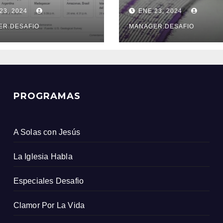
e un sismo
sacudió la provi
23, 2024
ENE 23, 2024
s que el
de Xinjiang
icio Geológico
ER.DESAFIO
MANAGER.DESAFIO
ombiano
PROGRAMAS
A Solas con Jesús
La Iglesia Habla
Especiales Desafio
Clamor Por La Vida