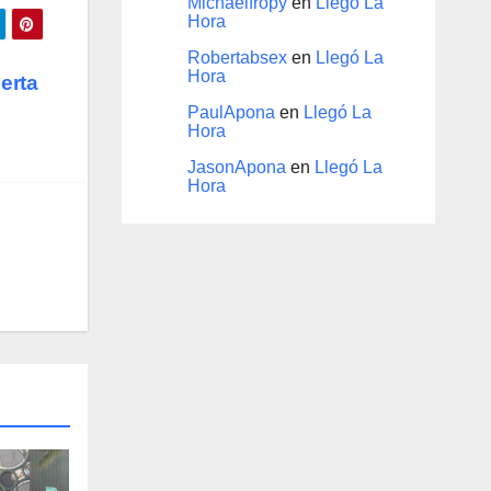
Michaelfropy
en
Llegó La
Hora
Robertabsex
en
Llegó La
Hora
erta
PaulApona
en
Llegó La
Hora
JasonApona
en
Llegó La
Hora