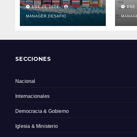
COSTOSO DESVÍO
sobr
ENE 24, 2024
ENE 
DE 6.500 KM
ante
Serv
MANAGER.DESAFIO
MANAG
Col
SECCIONES
Nacional
Internacionales
Democracia & Gobierno
Iglesia & Ministerio