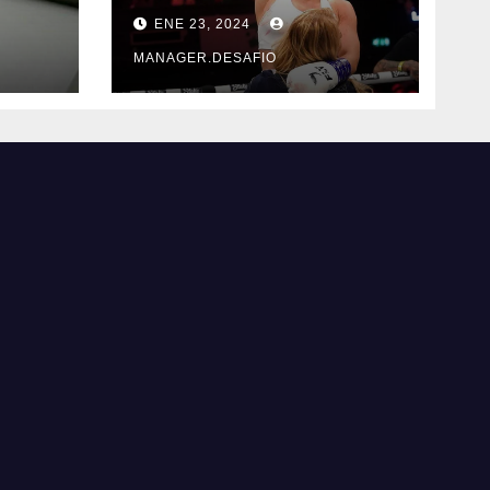
ncia
ahora quiere
ENE 23, 2024
triunfar en el ring​
MANAGER.DESAFIO