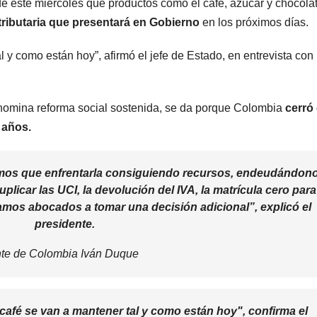
 este miércoles que productos como el café, azúcar y chocola
tributaria que presentará en Gobierno
en los próximos días.
al y como están hoy”, afirmó el jefe de Estado, en entrevista co
denomina reforma social sostenida, se da porque Colombia
cerró 
7 años.
imos que enfrentarla consiguiendo recursos, endeudándono
plicar las UCI, la devolución del IVA, la matrícula cero para
amos abocados a tomar una decisión adicional”, explicó el
presidente.
nte de Colombia Iván Duque
 café se van a mantener tal y como están hoy", confirma el