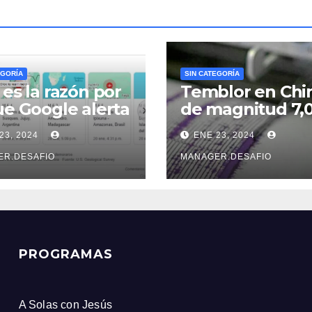
EGORÍA
SIN CATEGORÍA
 es la razón por
Temblor en Chi
ue Google alerta
de magnitud 7,
e un sismo
sacudió la provi
23, 2024
ENE 23, 2024
s que el
de Xinjiang
icio Geológico
ER.DESAFIO
MANAGER.DESAFIO
ombiano
PROGRAMAS
A Solas con Jesús