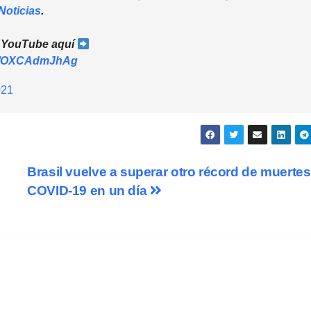
oticias
.
a YouTube aquí
om/OXCAdmJhAg
021
Brasil vuelve a superar otro récord de muertes
COVID-19 en un día