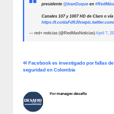
presidente
@IvanDuque
en
#RedMásN
Canales 107 y 1007 HD de Claro o ví
https://t.co/daFdftJ0vw
pic.twitter.c
— red+ noticias (@RedMasNoticias)
April 7, 2
Navegación
Facebook es investigado por fallas de
seguridad en Colombia
de
entradas
Por
manager.desafio