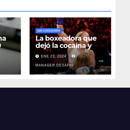
SIN CATEGORÍA
na
La boxeadora que
0
dejó la cocaína y
ncia
ahora quiere
ENE 23, 2024
triunfar en el ring​
MANAGER.DESAFIO