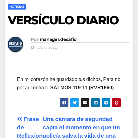
NOTICIAS
VERSÍCULO DIARIO
Por
manager.desafio
JUL 6, 2021
En mi corazón he guardado tus dichos, Para no
pecar contra ti.
SALMOS 119:11 (RVR1960)
Navegación
Frase
Una cámara de seguridad
de
capta el momento en que un
de
Reflexion
policía salva la vida de una