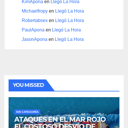
KimApona
en
Llegó La Hora
Michaelfropy
en
Llegó La Hora
Robertabsex
en
Llegó La Hora
PaulApona
en
Llegó La Hora
JasonApona
en
Llegó La Hora
YOU MISSED
SIN CATEGORÍA
ATAQUES EN EL MAR ROJO
EL COSTOSO DESVÍO DE