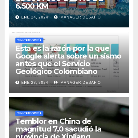
6.500 KM
ENE 24, 2024
MANAGER.DESAFIO
SIN CATEGORÍA
Esta es la razón por la que
Google alerta sobre un sismo
antes que el Servicio
Geológico Colombiano
ENE 23, 2024
MANAGER.DESAFIO
SIN CATEGORÍA
Temblor en China de
magnitud 7,0 sacudió la
provincia de Xinjiang