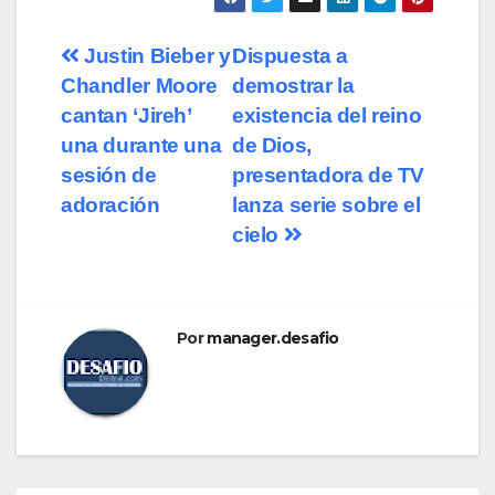
Navegación
Justin Bieber y
Dispuesta a
Chandler Moore
demostrar la
de
cantan ‘Jireh’
existencia del reino
entradas
una durante una
de Dios,
sesión de
presentadora de TV
adoración
lanza serie sobre el
cielo
Por
manager.desafio