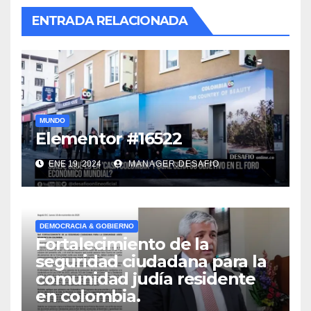
ENTRADA RELACIONADA
MUNDO
Elementor #16522
ENE 19, 2024
MANAGER.DESAFIO
DEMOCRACIA & GOBIERNO
Fortalecimiento de la
seguridad ciudadana para la
comunidad judía residente
en colombia.