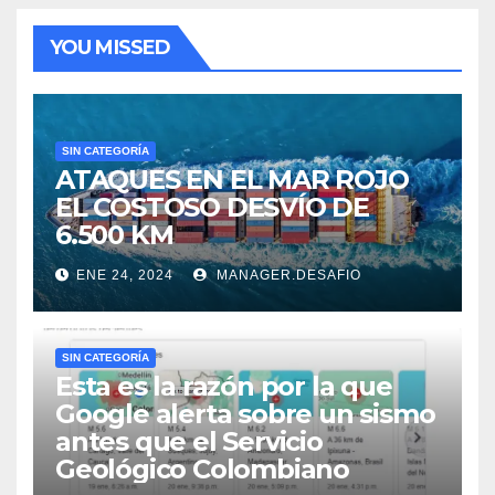
YOU MISSED
SIN CATEGORÍA
ATAQUES EN EL MAR ROJO
EL COSTOSO DESVÍO DE
6.500 KM
ENE 24, 2024
MANAGER.DESAFIO
SIN CATEGORÍA
Esta es la razón por la que
Google alerta sobre un sismo
antes que el Servicio
Geológico Colombiano