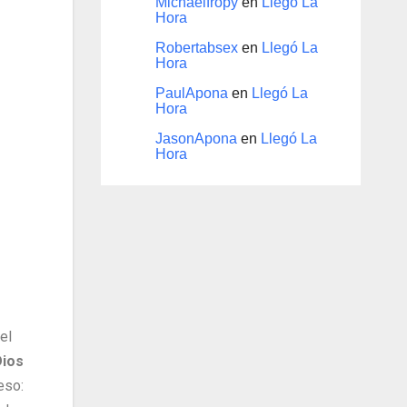
Michaelfropy
en
Llegó La
Hora
Robertabsex
en
Llegó La
Hora
PaulApona
en
Llegó La
Hora
JasonApona
en
Llegó La
Hora
 el
Dios
eso: