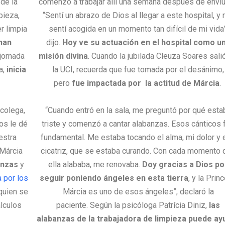
 de la
comenzó a trabajar allí una semana después de enviu
pieza,
“Sentí un abrazo de Dios al llegar a este hospital, y
r limpia
sentí acogida en un momento tan difícil de mi vida”
han
dijo.
Hoy ve su actuación en el hospital como u
jornada
misión divina
. Cuando la jubilada Cleuza Soares sali
a,
inicia
la UCI, recuerda que fue tomada por el desánimo,
pero
fue impactada por la actitud de Márcia
.
 colega,
“Cuando entró en la sala, me preguntó por qué esta
os le dé
triste y comenzó a cantar alabanzas. Esos cánticos 
estra
fundamental. Me estaba tocando el alma, mi dolor y 
 Márcia
cicatriz, que se estaba curando. Con cada momento 
anzas
y
ella alababa, me renovaba.
Doy gracias a Dios po
a por los
seguir poniendo ángeles en esta tierra
, y la Prin
 quien se
Márcia es uno de esos ángeles”, declaró la
lculos
paciente.
Según la psicóloga Patrícia Diniz,
las
alabanzas de la trabajadora de limpieza puede ay