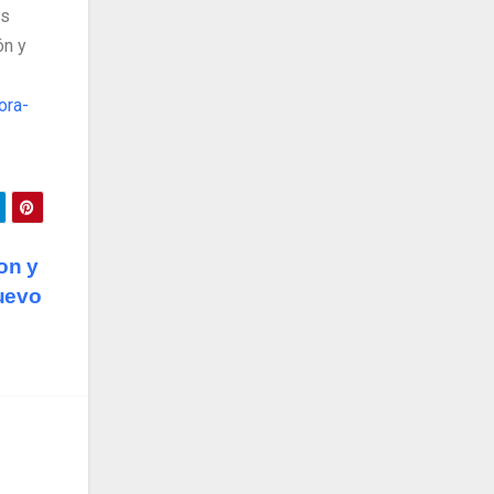
os
ón y
ora-
on y
nuevo