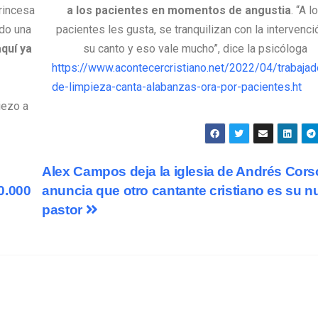
Princesa
a los pacientes en momentos de angustia
. “A l
ado una
pacientes les gusta, se tranquilizan con la intervenci
quí ya
su canto y eso vale mucho”, dice la psicóloga
https://www.acontecercristiano.net/2022/04/trabajad
de-limpieza-canta-alabanzas-ora-por-pacientes.ht
iezo a
Alex Campos deja la iglesia de Andrés Cors
0.000
anuncia que otro cantante cristiano es su 
pastor