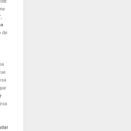
dar.
 me
,
na
ó de
ba
fue
esa
que
r
cesa
udar