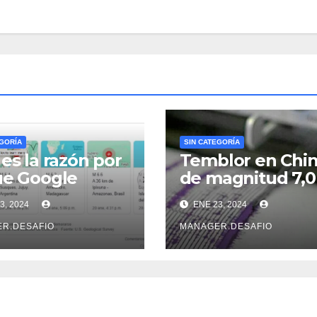
EGORÍA
SIN CATEGORÍA
 es la razón por
Temblor en Chi
ue Google
de magnitud 7,0
ta sobre un
sacudió la provi
3, 2024
ENE 23, 2024
o antes que el
de Xinjiang
icio Geológico
R.DESAFIO
MANAGER.DESAFIO
ombiano