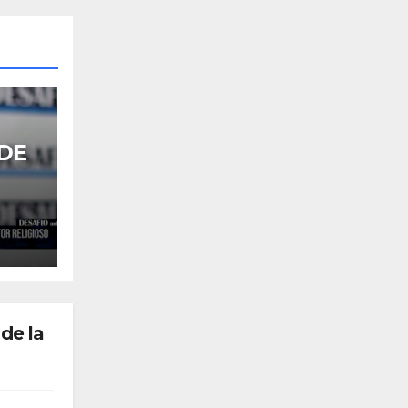
 DE
L
OSO
de la