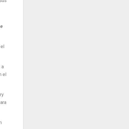
 sus
se
 el
 a
n el
ry
para
n