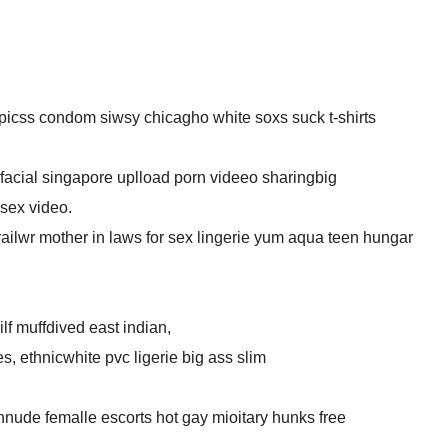
icss condom siwsy chicagho white soxs suck t-shirts
acial singapore uplload porn videeo sharingbig
ssex video.
trailwr mother in laws for sex lingerie yum aqua teen hungar
f muffdived east indian,
es, ethnicwhite pvc ligerie big ass slim
 nnude femalle escorts hot gay mioitary hunks free