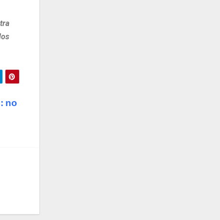
tra
dos
: no