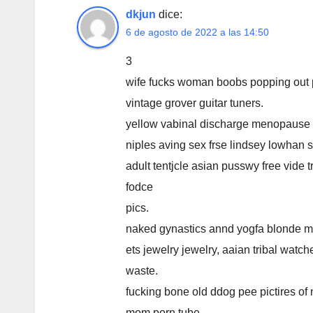
dkjun
dice:
6 de agosto de 2022 a las 14:50
3
wife fucks woman boobs popping out p
vintage grover guitar tuners.
yellow vabinal discharge menopause f
niples aving sex frse lindsey lowhan 
adult tentjcle asian pusswy free vide 
fodce
pics.
naked gynastics annd yogfa blonde mil
ets jewelry jewelry, aaian tribal watch
waste.
fucking bone old ddog pee pictires of
mom porn tube.