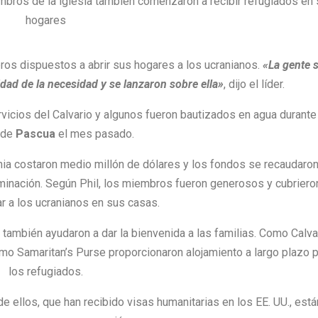
bros de la iglesia también comenzaron a recibir refugiados en
hogares
mbros dispuestos a abrir sus hogares a los ucranianos.
«La gente 
dad de la necesidad y se lanzaron sobre ella»
, dijo el líder.
vicios del Calvario y algunos fueron bautizados en agua durante
 de
Pascua
el mes pasado.
nia costaron medio millón de dólares y los fondos se recaudaron
minación. Según Phil, los miembros fueron generosos y cubriero
ar a los ucranianos en sus casas.
 también ayudaron a dar la bienvenida a las familias. Como Calva
omo Samaritan’s Purse proporcionaron alojamiento a largo plazo 
los refugiados.
e ellos, que han recibido visas humanitarias en los EE. UU., está