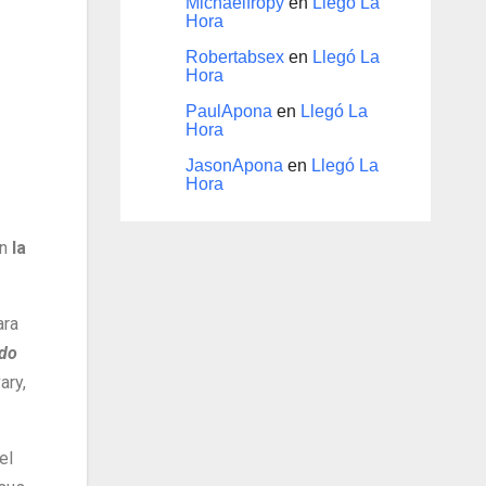
Michaelfropy
en
Llegó La
Hora
Robertabsex
en
Llegó La
Hora
PaulApona
en
Llegó La
Hora
JasonApona
en
Llegó La
Hora
en
la
ara
ndo
ary,
el