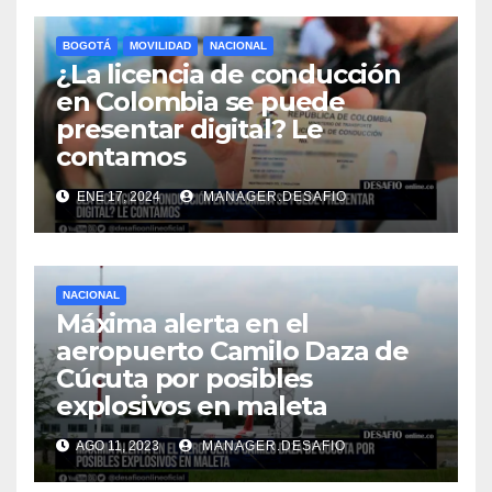
BOGOTÁ
MOVILIDAD
NACIONAL
¿La licencia de conducción
en Colombia se puede
presentar digital? Le
contamos
ENE 17, 2024
MANAGER.DESAFIO
NACIONAL
Máxima alerta en el
aeropuerto Camilo Daza de
Cúcuta por posibles
explosivos en maleta
AGO 11, 2023
MANAGER.DESAFIO