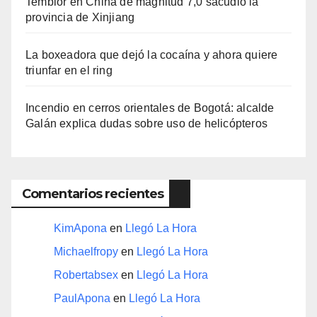
Temblor en China de magnitud 7,0 sacudió la
provincia de Xinjiang
La boxeadora que dejó la cocaína y ahora quiere
triunfar en el ring​
Incendio en cerros orientales de Bogotá: alcalde
Galán explica dudas sobre uso de helicópteros
Comentarios recientes
KimApona
en
Llegó La Hora
Michaelfropy
en
Llegó La Hora
Robertabsex
en
Llegó La Hora
PaulApona
en
Llegó La Hora