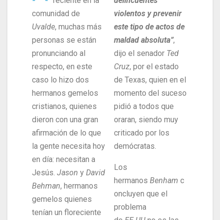
reciente en la
delincuentes
comunidad de
violentos y prevenir
Uvalde
, muchas más
este tipo de actos de
personas se están
maldad absoluta”
,
pronunciando al
dijo el senador
Ted
respecto, en este
Cruz
, por el estado
caso lo hizo dos
de Texas, quien en el
hermanos gemelos
momento del suceso
cristianos, quienes
pidió a todos que
dieron con una gran
oraran, siendo muy
afirmación de lo que
criticado por los
la gente necesita hoy
demócratas.
en día: necesitan a
Los
Jesús.
Jason
y
David
hermanos
Benham
c
Behman
, hermanos
oncluyen que el
gemelos quienes
problema
tenían un floreciente