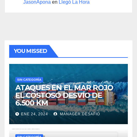
JasonApona
en
Llegó La Hora
YOU MISSED
SIN CATEGORÍA
ATAQUES EN EL MAR ROJO
EL COSTOSO DESVÍO DE
6.500 KM
ENE 24, 2024
MANAGER.DESAFIO
SIN CATEGORÍA