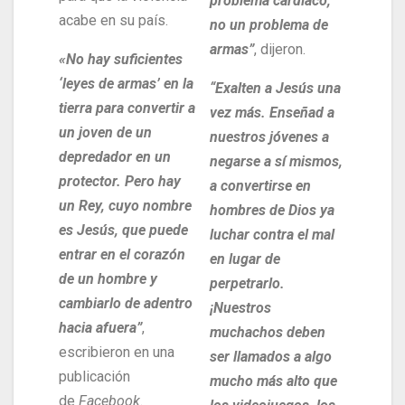
problema cardíaco,
acabe en su país.
no un problema de
armas”
, dijeron.
«No hay suficientes
‘leyes de armas’ en la
“Exalten a Jesús una
tierra para convertir a
vez más. Enseñad a
un joven de un
nuestros jóvenes a
depredador en un
negarse a sí mismos,
protector. Pero hay
a convertirse en
un Rey, cuyo nombre
hombres de Dios ya
es Jesús, que puede
luchar contra el mal
entrar en el corazón
en lugar de
de un hombre y
perpetrarlo.
cambiarlo de adentro
¡Nuestros
hacia afuera”
,
muchachos deben
escribieron en una
ser llamados a algo
publicación
mucho más alto que
de
Facebook
.