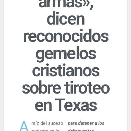
armas»,
dicen
reconocidos
gemelos
cristianos
sobre tiroteo
en Texas
A
raíz del suceso
para detener a los