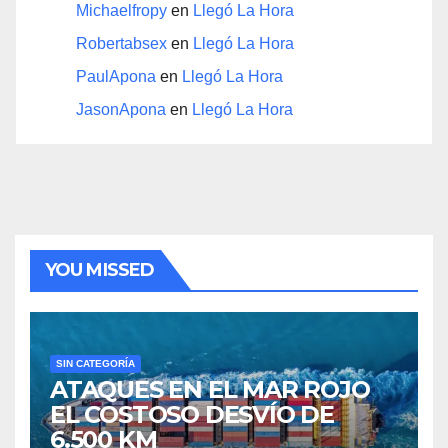
Michaelfropy
en
Llegó La Hora
Robertabsex
en
Llegó La Hora
PaulApona
en
Llegó La Hora
JasonApona
en
Llegó La Hora
YOU MISSED
SIN CATEGORÍA
ATAQUES EN EL MAR ROJO
EL COSTOSO DESVÍO DE
6.500 KM