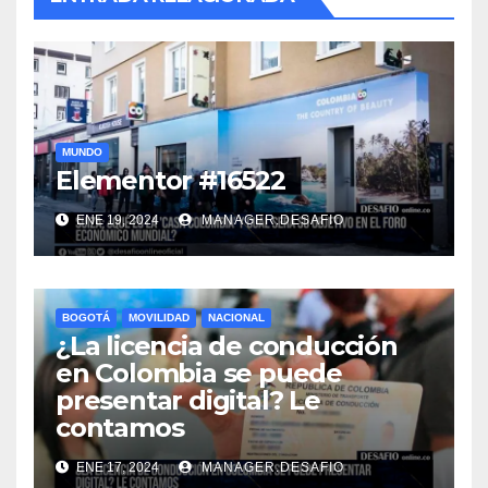
MUNDO
Elementor #16522
ENE 19, 2024
MANAGER.DESAFIO
BOGOTÁ
MOVILIDAD
NACIONAL
¿La licencia de conducción
en Colombia se puede
presentar digital? Le
contamos
ENE 17, 2024
MANAGER.DESAFIO