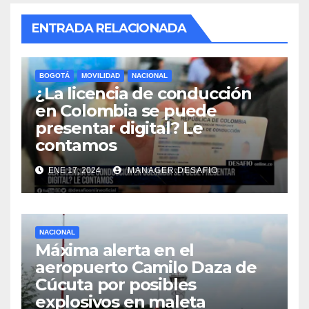
ENTRADA RELACIONADA
BOGOTÁ
MOVILIDAD
NACIONAL
¿La licencia de conducción
en Colombia se puede
presentar digital? Le
contamos
ENE 17, 2024
MANAGER.DESAFIO
NACIONAL
Máxima alerta en el
aeropuerto Camilo Daza de
Cúcuta por posibles
explosivos en maleta