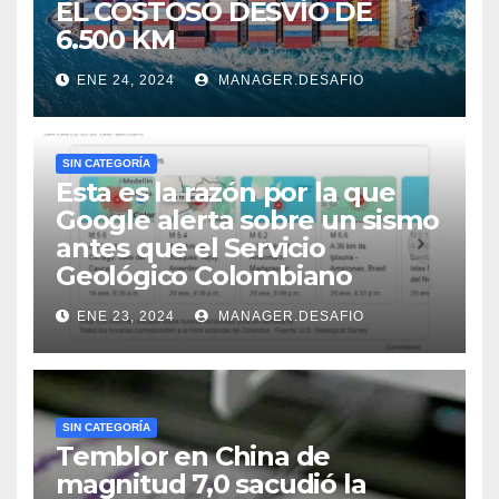
EL COSTOSO DESVÍO DE
6.500 KM
ENE 24, 2024
MANAGER.DESAFIO
SIN CATEGORÍA
Esta es la razón por la que
Google alerta sobre un sismo
antes que el Servicio
Geológico Colombiano
ENE 23, 2024
MANAGER.DESAFIO
SIN CATEGORÍA
Temblor en China de
magnitud 7,0 sacudió la