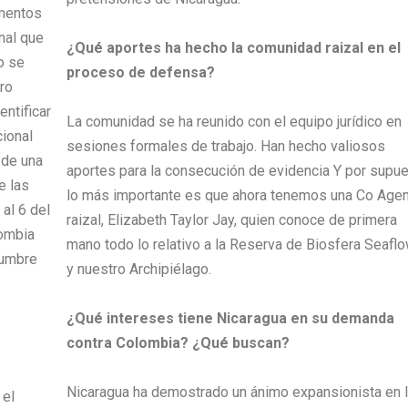
umentos
nal que
¿Qué aportes ha hecho la comunidad raizal en el
o se
proceso de defensa?
tro
entificar
La comunidad se ha reunido con el equipo jurídico en
cional
sesiones formales de trabajo. Han hecho valiosos
 de una
aportes para la consecución de evidencia Y por supue
e las
lo más importante es que ahora tenemos una Co Age
 al 6 del
raizal, Elizabeth Taylor Jay, quien conoce de primera
lombia
mano todo lo relativo a la Reserva de Biosfera Seafl
tumbre
y nuestro Archipiélago.
¿Qué intereses tiene Nicaragua en su demanda
contra Colombia? ¿Qué buscan?
Nicaragua ha demostrado un ánimo expansionista en 
 el