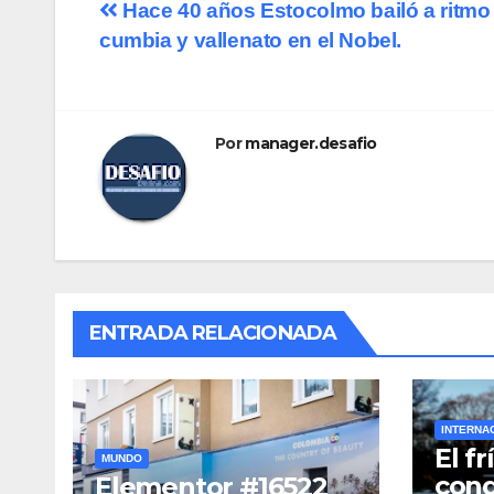
Hace 40 años Estocolmo bailó a ritmo
cumbia y vallenato en el Nobel.
Por
manager.desafio
ENTRADA RELACIONADA
INTERNA
El f
MUNDO
cond
Elementor #16522