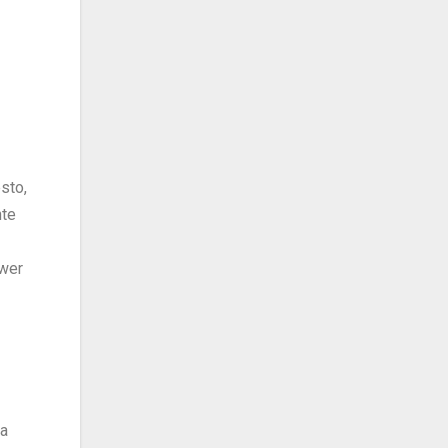
sto,
nte
ower
la