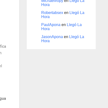
Michaelfropy
en
Llegó La
Hora
Robertabsex
en
Llegó La
Hora
PaulApona
en
Llegó La
Hora
JasonApona
en
Llegó La
Hora
fica
n
el
agua