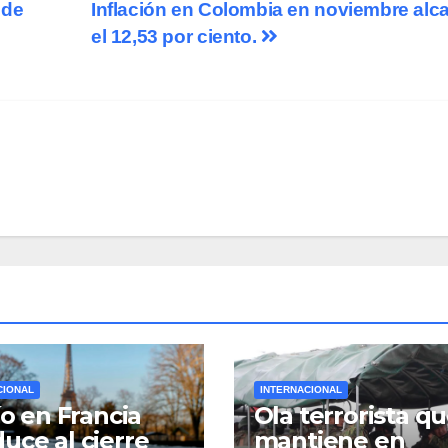
 de
Inflación en Colombia en noviembre alc
el 12,53 por ciento.
CIONAL
INTERNACIONAL
río en Francia
Ola terrorista q
uce al cierre
mantiene en