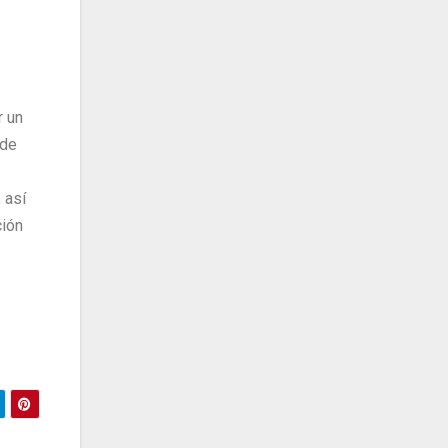
 un
 de
 así
ción