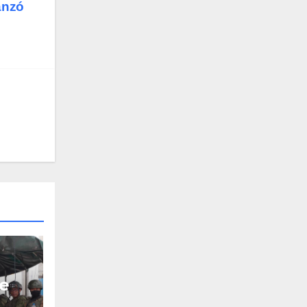
anzó
ue