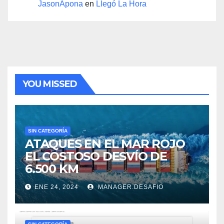
JasonApona
en
Llegó La Hora
YOU MISSED
SIN CATEGORÍA
ATAQUES EN EL MAR ROJO
EL COSTOSO DESVÍO DE
6.500 KM
ENE 24, 2024
MANAGER.DESAFIO