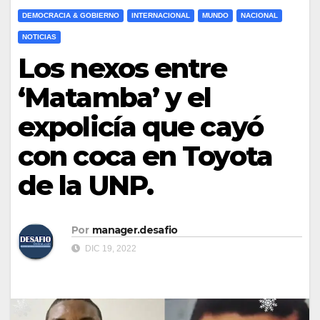
DEMOCRACIA & GOBIERNO
INTERNACIONAL
MUNDO
NACIONAL
NOTICIAS
Los nexos entre
‘Matamba’ y el
expolicía que cayó
con coca en Toyota
de la UNP.
Por
manager.desafio
DIC 19, 2022