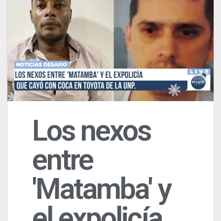
Los nexos
entre
'Matamba' y
el expolicía