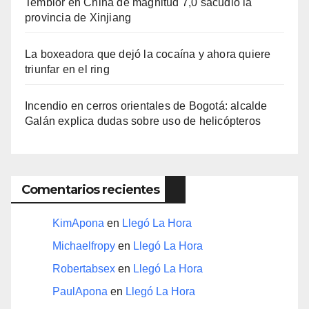
Temblor en China de magnitud 7,0 sacudió la
provincia de Xinjiang
La boxeadora que dejó la cocaína y ahora quiere
triunfar en el ring​
Incendio en cerros orientales de Bogotá: alcalde
Galán explica dudas sobre uso de helicópteros
Comentarios recientes
KimApona
en
Llegó La Hora
Michaelfropy
en
Llegó La Hora
Robertabsex
en
Llegó La Hora
PaulApona
en
Llegó La Hora