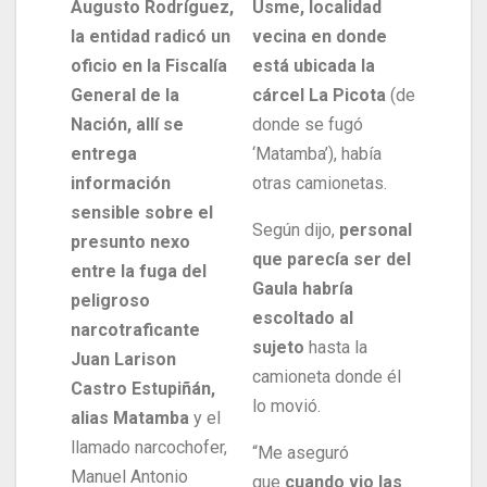
Augusto Rodríguez,
Usme, localidad
la entidad radicó un
vecina en donde
oficio en la Fiscalía
está ubicada la
General de la
cárcel La Picota
(de
Nación, allí se
donde se fugó
entrega
‘Matamba’), había
información
otras camionetas.
sensible sobre el
Según dijo,
personal
presunto nexo
que parecía ser del
entre la fuga del
Gaula habría
peligroso
escoltado al
narcotraficante
sujeto
hasta la
Juan Larison
camioneta donde él
Castro Estupiñán,
lo movió.
alias Matamba
y el
llamado narcochofer,
“Me aseguró
Manuel Antonio
que
cuando vio las