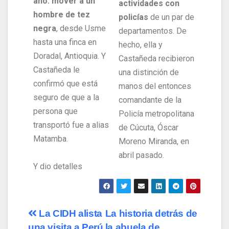
año: mover a un
actividades con
hombre de tez
policías
de un par de
negra
, desde Usme
departamentos. De
hasta una finca en
hecho, ella y
Doradal, Antioquia. Y
Castañeda recibieron
Castañeda le
una distinción de
confirmó que está
manos del entonces
seguro de que a la
comandante de la
persona que
Policía metropolitana
transportó fue a alias
de Cúcuta, Óscar
Matamba.
Moreno Miranda, en
abril pasado.
Y dio detalles
La CIDH alista
La historia detrás de
una visita a Perú
la abuela de