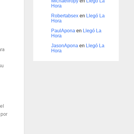
Michaelfropy
en
Llegó La
Hora
Robertabsex
en
Llegó La
Hora
PaulApona
en
Llegó La
Hora
JasonApona
en
Llegó La
ara
Hora
su
el
 por