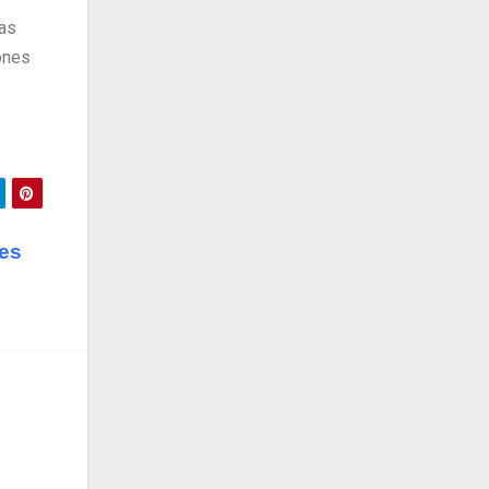
las
ones
tes