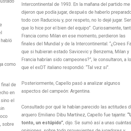
gustado
Intercontinental de 1993. En la mañana del partido me
dijeron que podía jugar, después de haberlo preparad
todo con Raducioiu y, por respeto, no lo dejé jugar. Sen
de
que lo hice por el bien del equipo”. Curiosamente, tan
el
Francia como Milan en ese momento, perdieron las
’ habló
finales del Mundial y de la Intercontinental. “¿Crees F
que si hubieran estado Savicevic y Benzema, Milan y
Francia habrían sido campeones?”, le consultaron, a l
oga como
que el exDT italiano respondió: “Tal vez sí”.
Posteriormente, Capello pasó a analizar algunos
final de
aspectos del campeón: Argentina.
hecho en
 sino el
Consultado por qué le habían parecido las actitudes d
sin
arquero Emiliano Dibu Martínez, Capello fue tajante:
“
poco
tonto, un estúpido”
, dijo. Se sumó así a unas cuánta
, sobre
opiniones, sobre todo provevientes de jugadores y