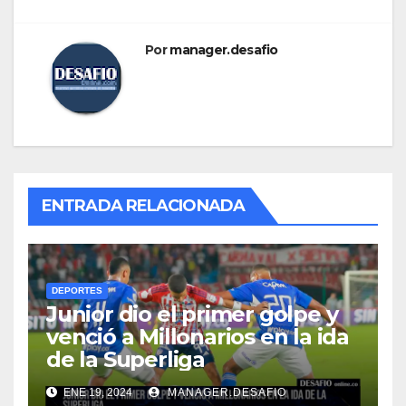
Por
manager.desafio
ENTRADA RELACIONADA
DEPORTES
Junior dio el primer golpe y
venció a Millonarios en la ida
de la Superliga
ENE 19, 2024
MANAGER.DESAFIO