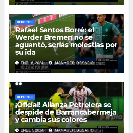
DEPORTES
Rafael Santos Borré: el
Werder Bremen no se
aguantó, serias molestias por
su ida
ENE 18, 2024
MANAGER.DESAFIO
DEPORTES
¡Oficial! Alianza Petrolera se
despide de Barrancabermeja
y cambia sus colores
ENE 17, 2024
MANAGER.DESAFIO