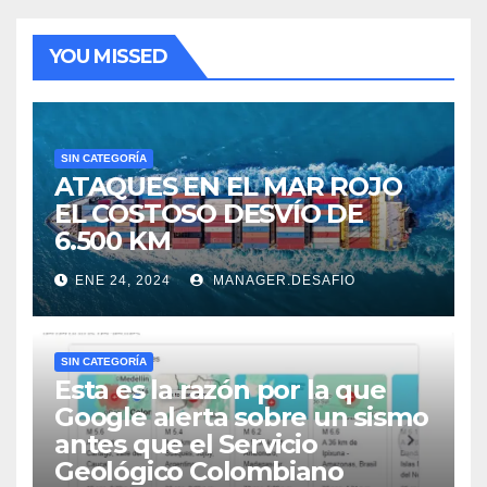
YOU MISSED
SIN CATEGORÍA
ATAQUES EN EL MAR ROJO
EL COSTOSO DESVÍO DE
6.500 KM
ENE 24, 2024
MANAGER.DESAFIO
SIN CATEGORÍA
Esta es la razón por la que
Google alerta sobre un sismo
antes que el Servicio
Geológico Colombiano