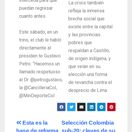
interceda para que
La crisis también
puedan regresar
refleja la inmensa
cuanto antes.
brecha social que
existe entre la capital
Este sábado, en un
y las provincias
trino, el club le habló
pobres que
directamente al
respaldan a Castillo,
presiden te Gustavo
de origen indígena, y
Petro. “Hacemos un
que veían en su
llamado respetuoso
elección una forma
al Dr. @petrogustavo,
de revancha contra el
la @CancilleriaCol,
desprecio de Lima.
@MinDeporteCol
Esta es la
Selección Colombia
base de reforma
sub-20: claves de su