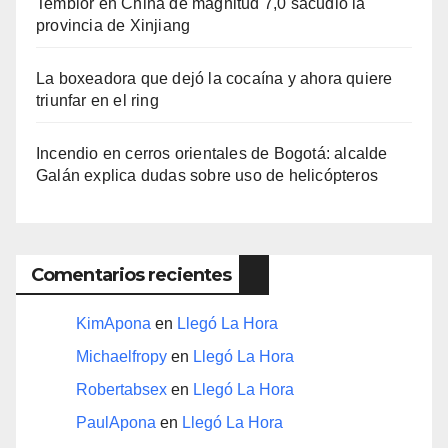
Temblor en China de magnitud 7,0 sacudió la
provincia de Xinjiang
La boxeadora que dejó la cocaína y ahora quiere
triunfar en el ring​
Incendio en cerros orientales de Bogotá: alcalde
Galán explica dudas sobre uso de helicópteros
Comentarios recientes
KimApona
en
Llegó La Hora
Michaelfropy
en
Llegó La Hora
Robertabsex
en
Llegó La Hora
PaulApona
en
Llegó La Hora