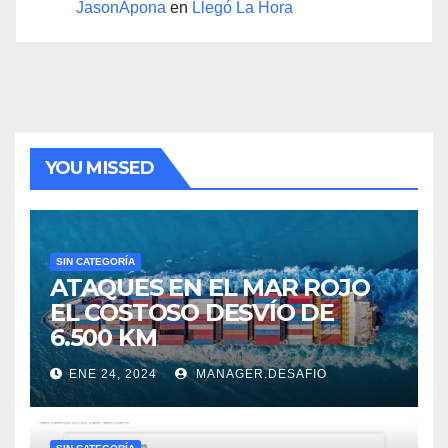
JasonApona
en
Llegó La Hora
YOU MISSED
SIN CATEGORÍA
ATAQUES EN EL MAR ROJO
EL COSTOSO DESVÍO DE
6.500 KM
ENE 24, 2024
MANAGER.DESAFIO