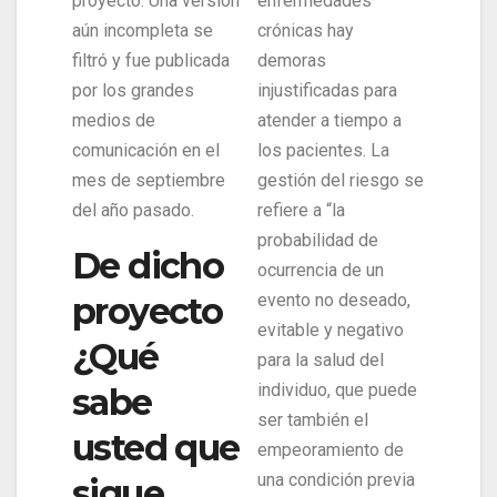
proyecto. Una versión
enfermedades
aún incompleta se
crónicas hay
filtró y fue publicada
demoras
por los grandes
injustificadas para
medios de
atender a tiempo a
comunicación en el
los pacientes. La
mes de septiembre
gestión del riesgo se
del año pasado.
refiere a “la
probabilidad de
De dicho
ocurrencia de un
proyecto
evento no deseado,
evitable y negativo
¿Qué
para la salud del
individuo, que puede
sabe
ser también el
usted que
empeoramiento de
una condición previa
sigue