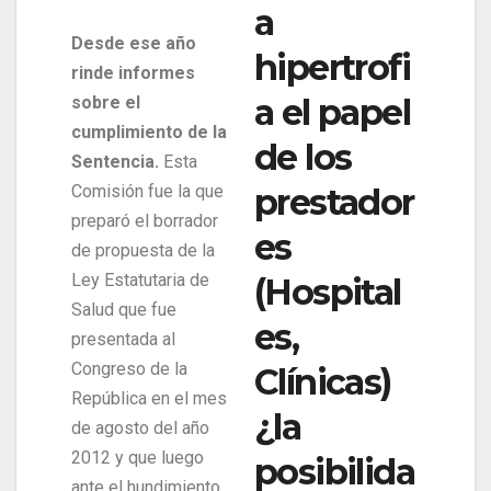
a
Desde ese año
hipertrofi
rinde informes
a el papel
sobre el
cumplimiento de la
de los
Sentencia.
Esta
prestador
Comisión fue la que
preparó el borrador
es
de propuesta de la
Ley Estatutaria de
(Hospital
Salud que fue
es,
presentada al
Congreso de la
Clínicas)
República en el mes
¿la
de agosto del año
2012 y que luego
posibilida
ante el hundimiento