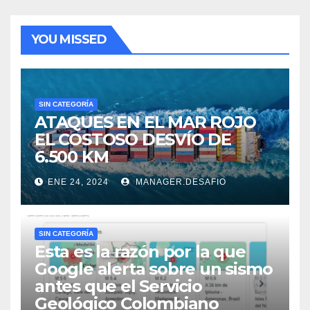
YOU MISSED
SIN CATEGORÍA
ATAQUES EN EL MAR ROJO
EL COSTOSO DESVÍO DE
6.500 KM
ENE 24, 2024
MANAGER.DESAFIO
SIN CATEGORÍA
Esta es la razón por la que
Google alerta sobre un sismo
antes que el Servicio
Geológico Colombiano