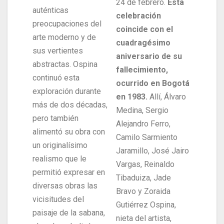
24 de febrero.
Esta
auténticas
celebración
preocupaciones del
coincide con el
arte moderno y de
cuadragésimo
sus vertientes
aniversario de su
abstractas. Ospina
fallecimiento,
continuó esta
ocurrido en Bogotá
exploración durante
en 1983.
Allí, Álvaro
más de dos décadas,
Medina, Sergio
pero también
Alejandro Ferro,
alimentó su obra con
Camilo Sarmiento
un originalísimo
Jaramillo, José Jairo
realismo que le
Vargas, Reinaldo
permitió expresar en
Tibaduiza, Jade
diversas obras las
Bravo y Zoraida
vicisitudes del
Gutiérrez Ospina,
paisaje de la sabana,
nieta del artista,