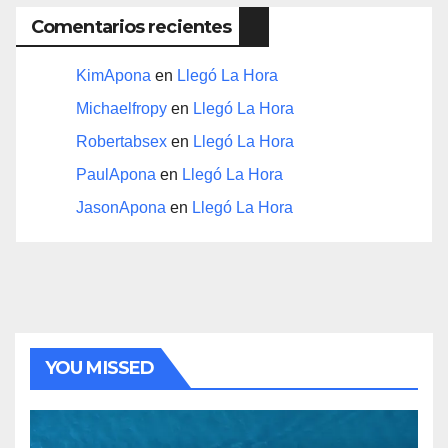
Comentarios recientes
KimApona
en
Llegó La Hora
Michaelfropy
en
Llegó La Hora
Robertabsex
en
Llegó La Hora
PaulApona
en
Llegó La Hora
JasonApona
en
Llegó La Hora
YOU MISSED