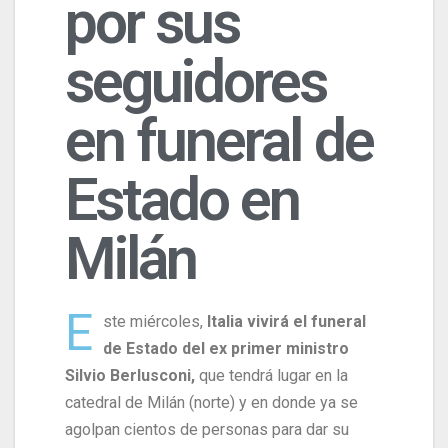
por sus
seguidores
en funeral de
Estado en
Milán
E
ste miércoles,
Italia vivirá el funeral
de Estado del ex primer ministro
Silvio Berlusconi,
que tendrá lugar en la
catedral de Milán (norte) y en donde ya se
agolpan cientos de personas para dar su