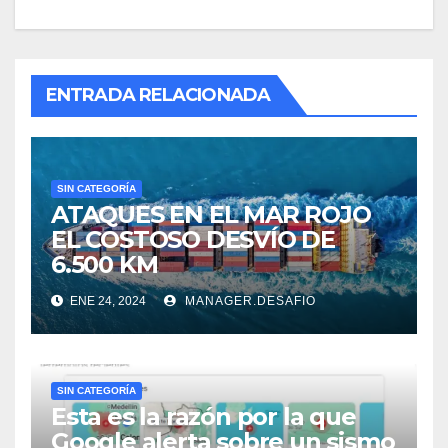
ENTRADA RELACIONADA
SIN CATEGORÍA
ATAQUES EN EL MAR ROJO
EL COSTOSO DESVÍO DE
6.500 KM
ENE 24, 2024
MANAGER.DESAFIO
SIN CATEGORÍA
Esta es la razón por la que
Google alerta sobre un sismo